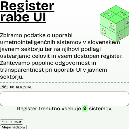
Register
rabe UI
Zbiramo podatke o uporabi
umetnointeligenčnih sistemov v slovenskem
javnem sektorju ter na njihovi podlagi
ustvarjamo celovit in vsem dostopen register.
Zahtevamo popolno odgovornost in
transparentnost pri uporabi UI v javnem
sektorju.
IŠČI PO REGISTRU
Register trenutno vsebuje
9
sistemov.
FILTRIRAJ
×
Mejni nadzor