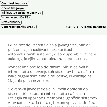
×
Cestninski nadzor
×
Ocena tveganja
×
Ministrstvo za javno upravo
×
Vrhovno sodišče RS
×
Državni zbor
×
RAZVRSTI PO:
Generalni finančni urad
zadnjem vnosu
Edina pot do vzpostavljanja javnega zaupanja v
poštenost, zanesljivost in zakonitost
avtomatiziranih sistemov, ki so v uporabi v javnem
sektorju, je njihova popolna transparentnost.
Javnost ima pravico do razumljivih in celovitih
informacij o delovanju teh sistemov ter o načinih,
kako organi sprejemajo odločitve, ki vplivajo na
življenja posameznikov.
Slovenska javnost doslej ni imela dostopa do
sistematično zbranih informacij o načinih in
razlogih za uporabo umetnointeligenčnih sistemov
v javnem sektorju ter o njihovem vplivu na družbo