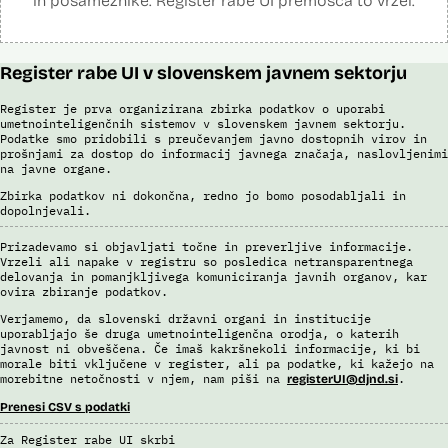
in posameznike. Register rabe UI premošča to vrzel.
Register rabe UI v slovenskem javnem sektorju
Register je prva organizirana zbirka podatkov o uporabi
umetnointeligenčnih sistemov v slovenskem javnem sektorju.
Podatke smo pridobili s preučevanjem javno dostopnih virov in
prošnjami za dostop do informacij javnega značaja, naslovljenimi
na javne organe.
Zbirka podatkov ni dokončna, redno jo bomo posodabljali in
dopolnjevali.
Prizadevamo si objavljati točne in preverljive informacije.
Vrzeli ali napake v registru so posledica netransparentnega
delovanja in pomanjkljivega komuniciranja javnih organov, kar
ovira zbiranje podatkov.
Verjamemo, da slovenski državni organi in institucije
uporabljajo še druga umetnointeligenčna orodja, o katerih
javnost ni obveščena. Če imaš kakršnekoli informacije, ki bi
morale biti vključene v register, ali pa podatke, ki kažejo na
morebitne netočnosti v njem, nam piši na
.
registerUI@djnd.si
Prenesi CSV s podatki
Za Register rabe UI skrbi