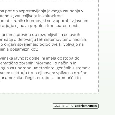
na pot do vzpostavljanja javnega zaupanja v
tenost, zanesljivost in zakonitost
omatiziranih sistemov, ki so v uporabi v javnem
torju, je njihova popolna transparentnost.
nost ima pravico do razumljivih in celovitih
ormacij o delovanju teh sistemov ter o načinih,
o organi sprejemajo odločitve, ki vplivajo na
ljenja posameznikov.
venska javnost doslej ni imela dostopa do
tematično zbranih informacij o načinih in
logih za uporabo umetnointeligenčnih sistemov
avnem sektorju ter o njihovem vplivu na družbo
posameznike. Register rabe UI premošča to
el.
RAZVRSTI PO:
zadnjem vnosu