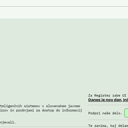
Za Register rabe UI
Danes je nov dan, In
teligenčnih sistemov v slovenskem javnem
irov in prošnjami za dostop do informacij
Podpri naše delo.
njevali.
Te zanima, kaj dela