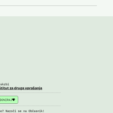
 skrbi
štitut za druga vprašanja
DONIRAJ
mo? Naroči se na Občasnik!