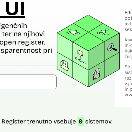
 UI
Edi
poš
avt
igenčnih
sek
ter na njihovi
Jav
open register.
inf
sparentnost pri
kak
živ
Slo
sis
raz
v j
in 
vrz
Register trenutno vsebuje
9
sistemov.