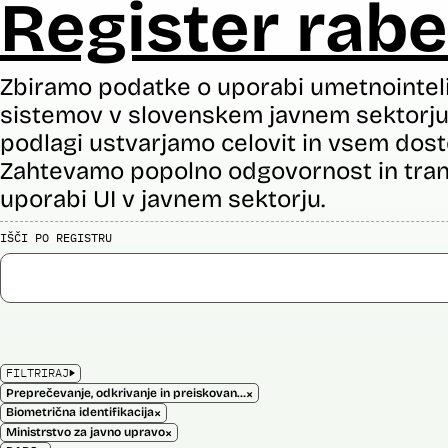
Register rabe
Zbiramo podatke o uporabi umetnointel
sistemov v slovenskem javnem sektorju 
podlagi ustvarjamo celovit in vsem dost
Zahtevamo popolno odgovornost in tran
uporabi UI v javnem sektorju.
IŠČI PO REGISTRU
FILTRIRAJ
×
Preprečevanje, odkrivanje in preiskovanje kaznivih dejanj
×
Biometrična identifikacija
×
Ministrstvo za javno upravo