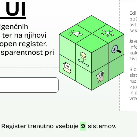
 UI
Edi
poš
avt
igenčnih
sek
ter na njihovi
Jav
open register.
inf
sparentnost pri
kak
živ
Slo
sis
raz
v j
in 
vrz
Register trenutno vsebuje
9
sistemov.