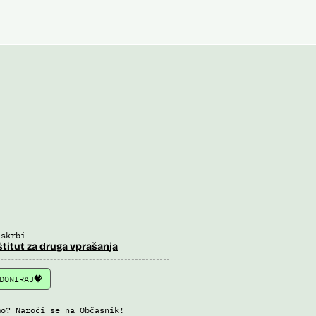
 skrbi
štitut za druga vprašanja
DONIRAJ
mo? Naroči se na Občasnik!