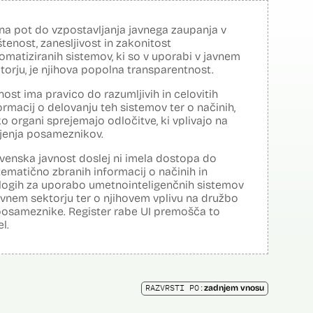
na pot do vzpostavljanja javnega zaupanja v
tenost, zanesljivost in zakonitost
omatiziranih sistemov, ki so v uporabi v javnem
torju, je njihova popolna transparentnost.
nost ima pravico do razumljivih in celovitih
ormacij o delovanju teh sistemov ter o načinih,
o organi sprejemajo odločitve, ki vplivajo na
ljenja posameznikov.
venska javnost doslej ni imela dostopa do
tematično zbranih informacij o načinih in
logih za uporabo umetnointeligenčnih sistemov
avnem sektorju ter o njihovem vplivu na družbo
posameznike. Register rabe UI premošča to
el.
RAZVRSTI PO:
zadnjem vnosu