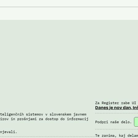
Za Register rabe UI
Danes je nov dan, In
teligenčnih sistemov v slovenskem javnem
irov in prošnjami za dostop do informacij
Podpri naše delo.
njevali.
Te zanima, kaj dela