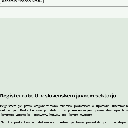
×
Generalni finančni urad
Register rabe UI v slovenskem javnem sektorju
Register je prva organizirana zbirka podatkov o uporabi umetnoin
sektorju. Podatke smo pridobili s preučevanjem javno dostopnih v
javnega značaja, naslovljenimi na javne organe.
Zbirka podatkov ni dokončna, redno jo bomo posodabljali in dopol