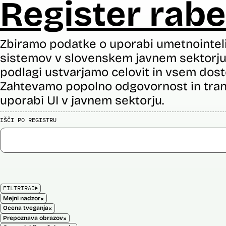
Register rabe
Zbiramo podatke o uporabi umetnointel
sistemov v slovenskem javnem sektorju 
podlagi ustvarjamo celovit in vsem dost
Zahtevamo popolno odgovornost in tran
uporabi UI v javnem sektorju.
IŠČI PO REGISTRU
FILTRIRAJ
×
Mejni nadzor
×
Ocena tveganja
×
Prepoznava obrazov