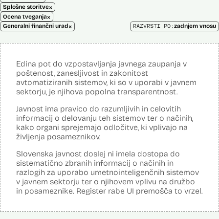
×
Splošne storitve
×
Ocena tveganja
×
RAZVRSTI PO:
Generalni finančni urad
zadnjem vnosu
Edina pot do vzpostavljanja javnega zaupanja v
poštenost, zanesljivost in zakonitost
avtomatiziranih sistemov, ki so v uporabi v javnem
sektorju, je njihova popolna transparentnost.
Javnost ima pravico do razumljivih in celovitih
informacij o delovanju teh sistemov ter o načinih,
kako organi sprejemajo odločitve, ki vplivajo na
življenja posameznikov.
Slovenska javnost doslej ni imela dostopa do
sistematično zbranih informacij o načinih in
razlogih za uporabo umetnointeligenčnih sistemov
v javnem sektorju ter o njihovem vplivu na družbo
in posameznike. Register rabe UI premošča to vrzel.