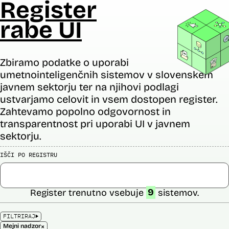
Register
rabe UI
Zbiramo podatke o uporabi
umetnointeligenčnih sistemov v slovenskem
javnem sektorju ter na njihovi podlagi
ustvarjamo celovit in vsem dostopen register.
Zahtevamo popolno odgovornost in
transparentnost pri uporabi UI v javnem
sektorju.
IŠČI PO REGISTRU
Register trenutno vsebuje
9
sistemov.
FILTRIRAJ
×
Mejni nadzor