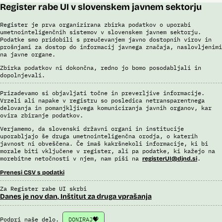
Register rabe UI v slovenskem javnem sektorju
Register je prva organizirana zbirka podatkov o uporabi
umetnointeligenčnih sistemov v slovenskem javnem sektorju.
Podatke smo pridobili s preučevanjem javno dostopnih virov in
prošnjami za dostop do informacij javnega značaja, naslovljenimi
na javne organe.
Zbirka podatkov ni dokončna, redno jo bomo posodabljali in
dopolnjevali.
Prizadevamo si objavljati točne in preverljive informacije.
Vrzeli ali napake v registru so posledica netransparentnega
delovanja in pomanjkljivega komuniciranja javnih organov, kar
ovira zbiranje podatkov.
Verjamemo, da slovenski državni organi in institucije
uporabljajo še druga umetnointeligenčna orodja, o katerih
javnost ni obveščena. Če imaš kakršnekoli informacije, ki bi
morale biti vključene v register, ali pa podatke, ki kažejo na
morebitne netočnosti v njem, nam piši na
.
registerUI@djnd.si
Prenesi CSV s podatki
Za Register rabe UI skrbi
Danes je nov dan, Inštitut za druga vprašanja
Podpri naše delo.
DONIRAJ