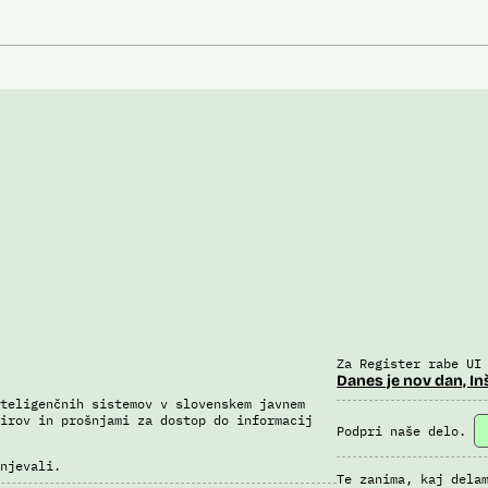
Za Register rabe UI
Danes je nov dan, In
teligenčnih sistemov v slovenskem javnem
irov in prošnjami za dostop do informacij
Podpri naše delo.
njevali.
Te zanima, kaj dela