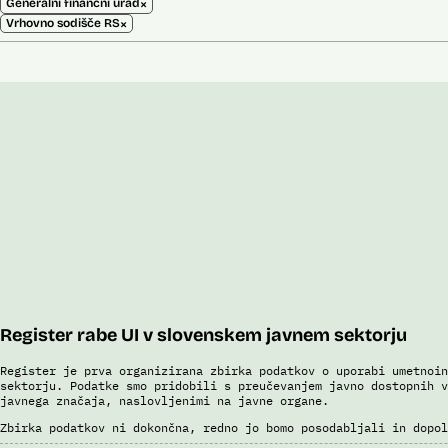
×
Generalni finančni urad
×
Vrhovno sodišče RS
Register rabe UI v slovenskem javnem sektorju
Register je prva organizirana zbirka podatkov o uporabi umetnoin
sektorju. Podatke smo pridobili s preučevanjem javno dostopnih v
javnega značaja, naslovljenimi na javne organe.
Zbirka podatkov ni dokončna, redno jo bomo posodabljali in dopol