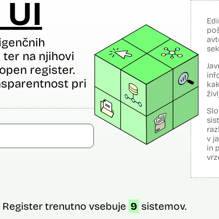
 UI
Edi
poš
avt
igenčnih
sek
ter na njihovi
Jav
open register.
inf
sparentnost pri
kak
živ
Slo
sis
raz
v j
in 
vrz
Register trenutno vsebuje
9
sistemov.