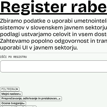
Register rabe
Zbiramo podatke o uporabi umetnointel
sistemov v slovenskem javnem sektorju 
podlagi ustvarjamo celovit in vsem dost
Zahtevamo popolno odgovornost in tran
uporabi UI v javnem sektorju.
IŠČI PO REGISTRU
FILTRIRAJ
×
Mejni nadzor
×
Preprečevanje, odkrivanje in preiskovanje kaznivih dejanj
×
Ocena tveganja