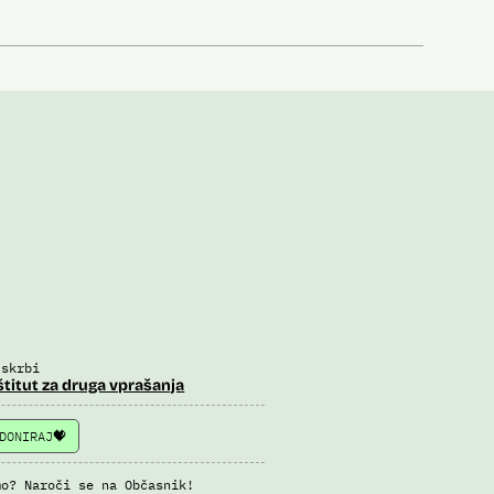
 skrbi
štitut za druga vprašanja
DONIRAJ
mo? Naroči se na Občasnik!