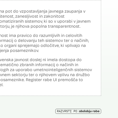
na pot do vzpostavljanja javnega zaupanja v
tenost, zanesljivost in zakonitost
omatiziranih sistemov, ki so v uporabi v javnem
torju, je njihova popolna transparentnost.
nost ima pravico do razumljivih in celovitih
ormacij o delovanju teh sistemov ter o načinih,
o organi sprejemajo odločitve, ki vplivajo na
ljenja posameznikov.
venska javnost doslej ni imela dostopa do
tematično zbranih informacij o načinih in
logih za uporabo umetnointeligenčnih sistemov
avnem sektorju ter o njihovem vplivu na družbo
posameznike. Register rabe UI premošča to
el.
RAZVRSTI PO:
obdobju rabe