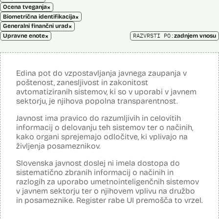
×
Ocena tveganja
×
Biometrična identifikacija
×
Generalni finančni urad
×
RAZVRSTI PO:
Upravne enote
zadnjem vnosu
Edina pot do vzpostavljanja javnega zaupanja v
poštenost, zanesljivost in zakonitost
avtomatiziranih sistemov, ki so v uporabi v javnem
sektorju, je njihova popolna transparentnost.
Javnost ima pravico do razumljivih in celovitih
informacij o delovanju teh sistemov ter o načinih,
kako organi sprejemajo odločitve, ki vplivajo na
življenja posameznikov.
Slovenska javnost doslej ni imela dostopa do
sistematično zbranih informacij o načinih in
razlogih za uporabo umetnointeligenčnih sistemov
v javnem sektorju ter o njihovem vplivu na družbo
in posameznike. Register rabe UI premošča to vrzel.