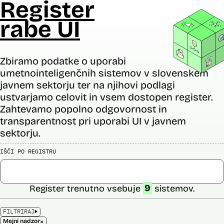
Register
rabe UI
Zbiramo podatke o uporabi
umetnointeligenčnih sistemov v slovenskem
javnem sektorju ter na njihovi podlagi
ustvarjamo celovit in vsem dostopen register.
Zahtevamo popolno odgovornost in
transparentnost pri uporabi UI v javnem
sektorju.
IŠČI PO REGISTRU
Register trenutno vsebuje
9
sistemov.
FILTRIRAJ
×
Mejni nadzor