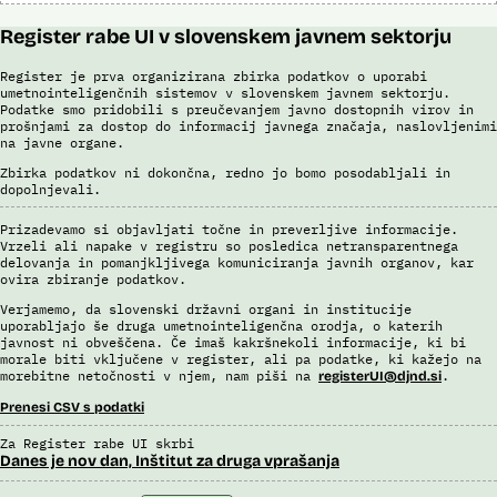
Register rabe UI v slovenskem javnem sektorju
Register je prva organizirana zbirka podatkov o uporabi
umetnointeligenčnih sistemov v slovenskem javnem sektorju.
Podatke smo pridobili s preučevanjem javno dostopnih virov in
prošnjami za dostop do informacij javnega značaja, naslovljenimi
na javne organe.
Zbirka podatkov ni dokončna, redno jo bomo posodabljali in
dopolnjevali.
Prizadevamo si objavljati točne in preverljive informacije.
Vrzeli ali napake v registru so posledica netransparentnega
delovanja in pomanjkljivega komuniciranja javnih organov, kar
ovira zbiranje podatkov.
Verjamemo, da slovenski državni organi in institucije
uporabljajo še druga umetnointeligenčna orodja, o katerih
javnost ni obveščena. Če imaš kakršnekoli informacije, ki bi
morale biti vključene v register, ali pa podatke, ki kažejo na
morebitne netočnosti v njem, nam piši na
.
registerUI@djnd.si
Prenesi CSV s podatki
Za Register rabe UI skrbi
Danes je nov dan, Inštitut za druga vprašanja