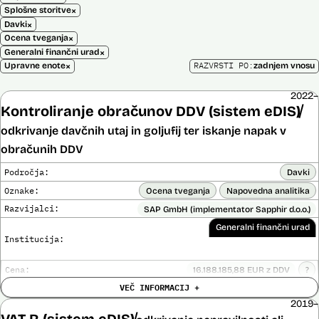
×
Splošne storitve
×
Davki
×
Ocena tveganja
×
Generalni finančni urad
×
RAZVRSTI PO:
Upravne enote
zadnjem vnosu
2022–
Kontroliranje obračunov DDV (sistem eDIS)
odkrivanje davčnih utaj in goljufij ter iskanje napak v
obračunih DDV
Področja:
Davki
Oznake:
Ocena tveganja
Napovedna analitika
Razvijalci:
SAP GmbH (implementator Sapphir d.o.o.)
Generalni finančni urad
Institucija:
Cena:
16.188.185,88 EUR z DDV
?
Trajanje
VEČ INFORMACIJ +
Ni časovno omejena
licence:
2019–
Analiza učinka na človekove pravice
Ne
VAT-R (sistem eDIS)
opravljena: