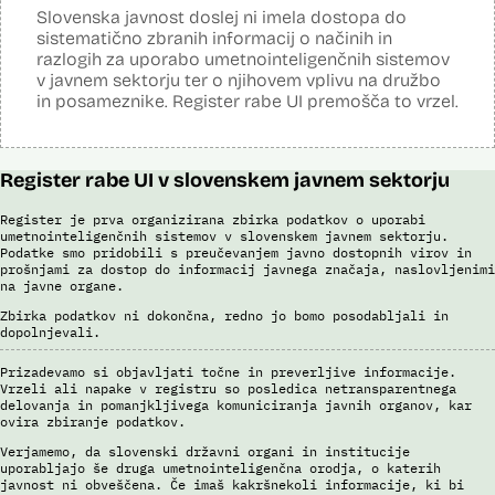
Za vsak prejet zahtevek se v zalednem sistemu prožijo kontrole
Slovenska javnost doslej ni imela dostopa do
Poročilo Automating Society report 2020 za Slovenijo
(poslovna pravila, določena na podlagi izkušenj poslovnih uporabnikov,
sistematično zbranih informacij o načinih in
Povezava na spletno mesto SAP
ki določajo uvrščanje zahtevkov v proces kontrole). V primeru, da
razlogih za uporabo umetnointeligenčnih sistemov
Dosje javnega naročila (2021)
kontrole zaznajo izbrano nepravilnost ali odstopanje, se zahtevek
v javnem sektorju ter o njihovem vplivu na družbo
Dosje javnega naročila (2023)
dodeli uslužbencu v vsebinsko kontrolo. Umetnointeligenčni sistem
in posameznike. Register rabe UI premošča to vrzel.
deluje kot dodatna kontrola in temelji na prediktivnem modelu. Vsak
VAT-R zahtevek vsebuje enega ali več računov. Za vsak račun se
izračuna ocena tveganja, ki je 0 ali 1. Če je 1, ga sistem določi kot
tveganega, če je 0, ga sistem zazna kot netveganega. Na tej podlagi
se šteje, da je tvegan VAT-R zahtevek, ki vsebuje vsaj en tvegan
Register rabe UI v slovenskem javnem sektorju
račun. O zahtevkih VAT-R, ki so ocenjeni kot tvegani ali na katerih se
prožijo druga poslovna pravila, vedno vsebinsko odločajo uslužbenci
Register je prva organizirana zbirka podatkov o uporabi
FURS.
umetnointeligenčnih sistemov v slovenskem javnem sektorju.
Podatke smo pridobili s preučevanjem javno dostopnih virov in
V okviru razvoja je bila izvedena analiza in izbor modelov za področje
prošnjami za dostop do informacij javnega značaja, naslovljenimi
VAT-R z orodjem SAP Data Intelligence. Narejena je bila analiza
na javne organe.
podatkov, izbrani so bili relevantni atributi za modeliranje, pripravljena
je bila učna in testna množica podatkov ter validacijska množica. Z
Zbirka podatkov ni dokončna, redno jo bomo posodabljali in
uporabo funkcionalnosti AutoML je bilo kreiranih cca. 1000 modelov. V
dopolnjevali.
nadaljevanju se v več fazah izloča manj ustrezne modele in na koncu
izbere enega, ki se ga potem uporabi v produkciji.
Prizadevamo si objavljati točne in preverljive informacije.
Vrzeli ali napake v registru so posledica netransparentnega
Viri:
delovanja in pomanjkljivega komuniciranja javnih organov, kar
ovira zbiranje podatkov.
Odgovor na zahtevo za dostop do informacij javnega značaja
Postopek izdelave prediktivnega modela
Verjamemo, da slovenski državni organi in institucije
uporabljajo še druga umetnointeligenčna orodja, o katerih
Povezava na spletno mesto SAP
javnost ni obveščena. Če imaš kakršnekoli informacije, ki bi
Dosje javnega naročila (2021)