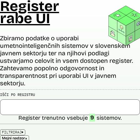
Register
rabe UI
Zbiramo podatke o uporabi
umetnointeligenčnih sistemov v slovenskem
javnem sektorju ter na njihovi podlagi
ustvarjamo celovit in vsem dostopen register.
Zahtevamo popolno odgovornost in
transparentnost pri uporabi UI v javnem
sektorju.
IŠČI PO REGISTRU
Register trenutno vsebuje
9
sistemov.
FILTRIRAJ
×
Mejni nadzor