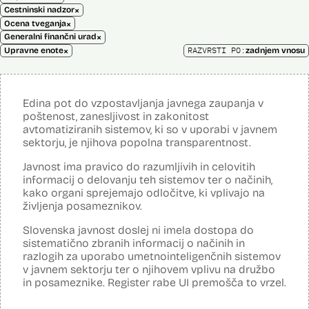
×
Cestninski nadzor
×
Ocena tveganja
×
Generalni finančni urad
×
RAZVRSTI PO:
Upravne enote
zadnjem vnosu
Edina pot do vzpostavljanja javnega zaupanja v
poštenost, zanesljivost in zakonitost
avtomatiziranih sistemov, ki so v uporabi v javnem
sektorju, je njihova popolna transparentnost.
Javnost ima pravico do razumljivih in celovitih
informacij o delovanju teh sistemov ter o načinih,
kako organi sprejemajo odločitve, ki vplivajo na
življenja posameznikov.
Slovenska javnost doslej ni imela dostopa do
sistematično zbranih informacij o načinih in
razlogih za uporabo umetnointeligenčnih sistemov
v javnem sektorju ter o njihovem vplivu na družbo
in posameznike. Register rabe UI premošča to vrzel.