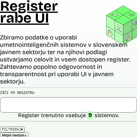
Register
rabe UI
Zbiramo podatke o uporabi
umetnointeligenčnih sistemov v slovenskem
javnem sektorju ter na njihovi podlagi
ustvarjamo celovit in vsem dostopen register.
Zahtevamo popolno odgovornost in
transparentnost pri uporabi UI v javnem
sektorju.
IŠČI PO REGISTRU
Register trenutno vsebuje
9
sistemov.
FILTRIRAJ
×
Mejni nadzor