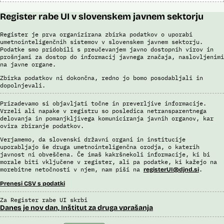
Register rabe UI v slovenskem javnem sektorju
Register je prva organizirana zbirka podatkov o uporabi
umetnointeligenčnih sistemov v slovenskem javnem sektorju.
Podatke smo pridobili s preučevanjem javno dostopnih virov in
prošnjami za dostop do informacij javnega značaja, naslovljenimi
na javne organe.
Zbirka podatkov ni dokončna, redno jo bomo posodabljali in
dopolnjevali.
Prizadevamo si objavljati točne in preverljive informacije.
Vrzeli ali napake v registru so posledica netransparentnega
delovanja in pomanjkljivega komuniciranja javnih organov, kar
ovira zbiranje podatkov.
Verjamemo, da slovenski državni organi in institucije
uporabljajo še druga umetnointeligenčna orodja, o katerih
javnost ni obveščena. Če imaš kakršnekoli informacije, ki bi
morale biti vključene v register, ali pa podatke, ki kažejo na
morebitne netočnosti v njem, nam piši na
.
registerUI@djnd.si
Prenesi CSV s podatki
Za Register rabe UI skrbi
Danes je nov dan, Inštitut za druga vprašanja