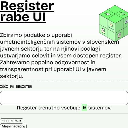
Register
rabe UI
Zbiramo podatke o uporabi
umetnointeligenčnih sistemov v slovenskem
javnem sektorju ter na njihovi podlagi
ustvarjamo celovit in vsem dostopen register.
Zahtevamo popolno odgovornost in
transparentnost pri uporabi UI v javnem
sektorju.
IŠČI PO REGISTRU
Register trenutno vsebuje
9
sistemov.
FILTRIRAJ
×
Mejni nadzor