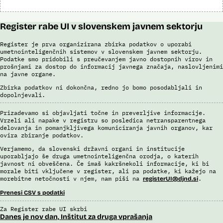
Register rabe UI v slovenskem javnem sektorju
Register je prva organizirana zbirka podatkov o uporabi
umetnointeligenčnih sistemov v slovenskem javnem sektorju.
Podatke smo pridobili s preučevanjem javno dostopnih virov in
prošnjami za dostop do informacij javnega značaja, naslovljenimi
na javne organe.
Zbirka podatkov ni dokončna, redno jo bomo posodabljali in
dopolnjevali.
Prizadevamo si objavljati točne in preverljive informacije.
Vrzeli ali napake v registru so posledica netransparentnega
delovanja in pomanjkljivega komuniciranja javnih organov, kar
ovira zbiranje podatkov.
Verjamemo, da slovenski državni organi in institucije
uporabljajo še druga umetnointeligenčna orodja, o katerih
javnost ni obveščena. Če imaš kakršnekoli informacije, ki bi
morale biti vključene v register, ali pa podatke, ki kažejo na
morebitne netočnosti v njem, nam piši na
.
registerUI@djnd.si
Prenesi CSV s podatki
Za Register rabe UI skrbi
Danes je nov dan, Inštitut za druga vprašanja