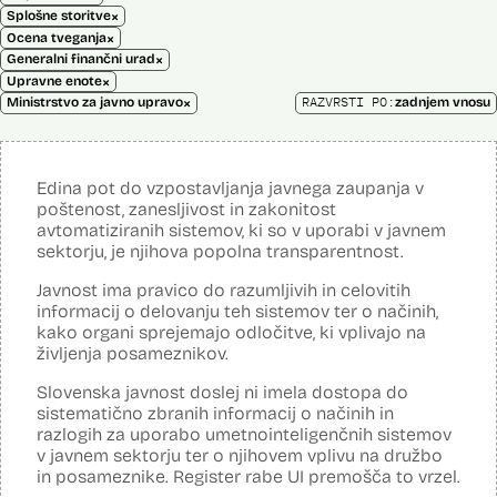
×
Splošne storitve
×
Ocena tveganja
×
Generalni finančni urad
×
Upravne enote
×
RAZVRSTI PO:
Ministrstvo za javno upravo
zadnjem vnosu
Edina pot do vzpostavljanja javnega zaupanja v
poštenost, zanesljivost in zakonitost
avtomatiziranih sistemov, ki so v uporabi v javnem
sektorju, je njihova popolna transparentnost.
Javnost ima pravico do razumljivih in celovitih
informacij o delovanju teh sistemov ter o načinih,
kako organi sprejemajo odločitve, ki vplivajo na
življenja posameznikov.
Slovenska javnost doslej ni imela dostopa do
sistematično zbranih informacij o načinih in
razlogih za uporabo umetnointeligenčnih sistemov
v javnem sektorju ter o njihovem vplivu na družbo
in posameznike. Register rabe UI premošča to vrzel.