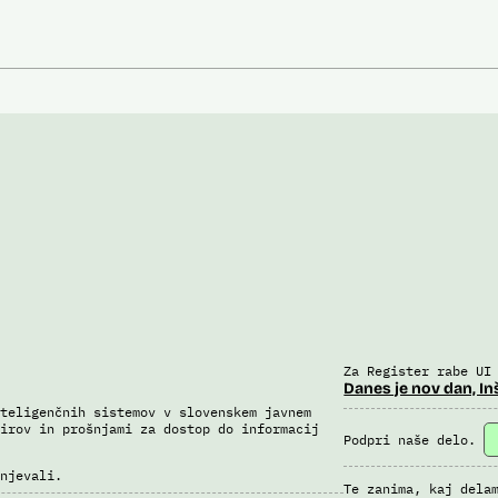
Za Register rabe UI
Danes je nov dan, In
teligenčnih sistemov v slovenskem javnem
irov in prošnjami za dostop do informacij
Podpri naše delo.
njevali.
Te zanima, kaj dela