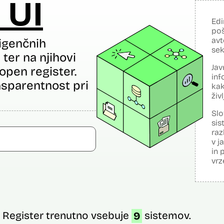
 UI
Edi
poš
avt
igenčnih
sek
ter na njihovi
Jav
open register.
inf
sparentnost pri
kak
živ
Slo
sis
raz
v j
in 
vrz
Register trenutno vsebuje
9
sistemov.