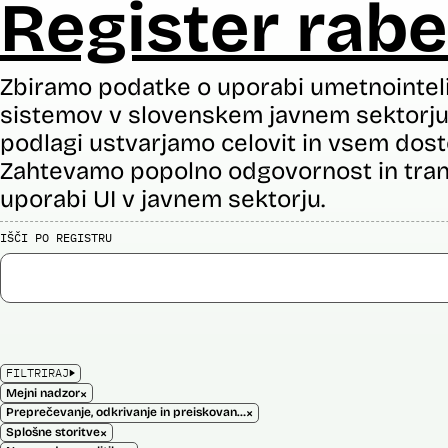
Register rabe
Zbiramo podatke o uporabi umetnointel
sistemov v slovenskem javnem sektorju 
podlagi ustvarjamo celovit in vsem dost
Zahtevamo popolno odgovornost in tran
uporabi UI v javnem sektorju.
IŠČI PO REGISTRU
FILTRIRAJ
×
Mejni nadzor
×
Preprečevanje, odkrivanje in preiskovanje kaznivih dejanj
×
Splošne storitve