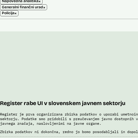
×
Napovedna analitika
×
Generalni finančni urad
×
Policija
Register rabe UI v slovenskem javnem sektorju
Register je prva organizirana zbirka podatkov o uporabi umetnoin
sektorju. Podatke smo pridobili s preučevanjem javno dostopnih v
javnega značaja, naslovljenimi na javne organe.
Zbirka podatkov ni dokončna, redno jo bomo posodabljali in dopol