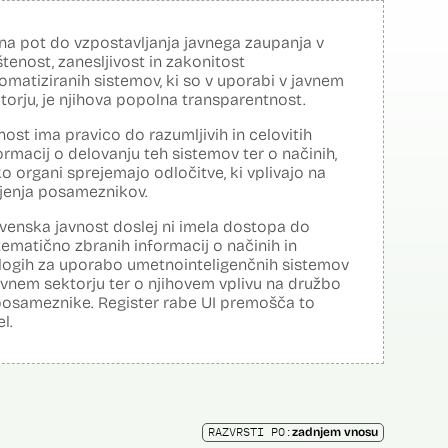
na pot do vzpostavljanja javnega zaupanja v
tenost, zanesljivost in zakonitost
omatiziranih sistemov, ki so v uporabi v javnem
torju, je njihova popolna transparentnost.
nost ima pravico do razumljivih in celovitih
ormacij o delovanju teh sistemov ter o načinih,
o organi sprejemajo odločitve, ki vplivajo na
ljenja posameznikov.
venska javnost doslej ni imela dostopa do
tematično zbranih informacij o načinih in
logih za uporabo umetnointeligenčnih sistemov
avnem sektorju ter o njihovem vplivu na družbo
posameznike. Register rabe UI premošča to
el.
RAZVRSTI PO:
zadnjem vnosu