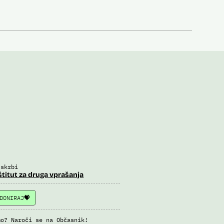
 skrbi
štitut za druga vprašanja
DONIRAJ
mo? Naroči se na Občasnik!