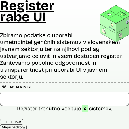
Register
rabe UI
Zbiramo podatke o uporabi
umetnointeligenčnih sistemov v slovenskem
javnem sektorju ter na njihovi podlagi
ustvarjamo celovit in vsem dostopen register.
Zahtevamo popolno odgovornost in
transparentnost pri uporabi UI v javnem
sektorju.
IŠČI PO REGISTRU
Register trenutno vsebuje
9
sistemov.
FILTRIRAJ
×
Mejni nadzor