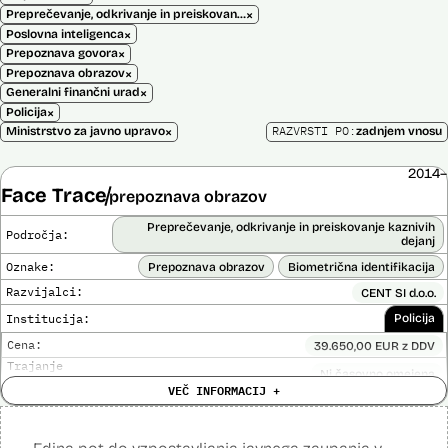
×
Preprečevanje, odkrivanje in preiskovanje kaznivih dejanj
×
Poslovna inteligenca
×
Prepoznava govora
×
Prepoznava obrazov
×
Generalni finančni urad
×
Policija
×
RAZVRSTI PO:
Ministrstvo za javno upravo
zadnjem vnosu
2014–
Face Trace
prepoznava obrazov
Preprečevanje, odkrivanje in preiskovanje kaznivih
Področja:
dejanj
Oznake:
Prepoznava obrazov
Biometrična identifikacija
Razvijalci:
CENT SI d.o.o.
Institucija:
Policija
Cena:
39.650,00 EUR z DDV
Trajanje
Ni časovno omejena
licence:
VEČ INFORMACIJ +
Analiza učinka na človekove pravice
Ne
opravljena:
Analiza učinka na osebne podatke opravljena:
Ne