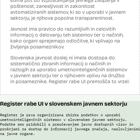
Edina pot do vzpostavljanja javnega zaupanja v
poštenost, zanesljivost in zakonitost
Posodobljeno: 3. december 2024
Sistem uporablja algoritme za izdelavo in iskanje biometričnih
avtomatiziranih sistemov, ki so v uporabi v javnem
razpoznavnih znakov podjetja Neurotechnology (tehnologija
sektorju, je njihova popolna transparentnost.
VeriLook). Vsebuje dva spletna servisa, ki sta integrirana v obstoječo
Evidenco fotografiranih oseb policije: prvi je namenjen označevanju
Javnost ima pravico do razumljivih in celovitih
osebnih razpoznavnih znakov, drugi primerjanju fotografij obraza
informacij o delovanju teh sistemov ter o načinih,
neznane (iskane) osebe z množico znanih oseb v Evidenci
kako organi sprejemajo odločitve, ki vplivajo na
fotografiranih oseb policije. Aplikacija pripravi rangiran seznam oseb
po podobnostih obraza. V foto album za prepoznavo oseb lahko
življenja posameznikov.
uporabnik izbere samo tiste fotografije, ki v podobnosti dosežejo
dovolj visok prag ujemanja. Končno identifikacijo osebe mora
Slovenska javnost doslej ni imela dostopa do
strokovnjak za primerjavo obraznih značilnosti opraviti ročno.
sistematično zbranih informacij o načinih in
razlogih za uporabo umetnointeligenčnih sistemov
Sistem uporablja sledeče podatke: Evidenca fotografiranih oseb
v javnem sektorju ter o njihovem vplivu na družbo
policije (del informacijsko telekomunikacijskega sistema policije
(ITSP)), neznano slikovno gradivo za primerjavo.
in posameznike. Register rabe UI premošča to vrzel.
Viri:
Brošura 60 let informacijsko telekomunikacijskega sistema policije
Register rabe UI v slovenskem javnem sektorju
Spletno mesto podjetja Neurotechnology, podstran VeriLook
Poročilo Automating Society report 2020 za Slovenijo
Register je prva organizirana zbirka podatkov o uporabi
Odgovor na zahtevo za dostop do informacij javnega značaja
umetnointeligenčnih sistemov v slovenskem javnem sektorju.
Dokument Povabilo k oddaji ponudbe
Podatke smo pridobili s preučevanjem javno dostopnih virov in
Dokument Obvestilo o oddaji naročila
prošnjami za dostop do informacij javnega značaja, naslovljenimi
na javne organe.