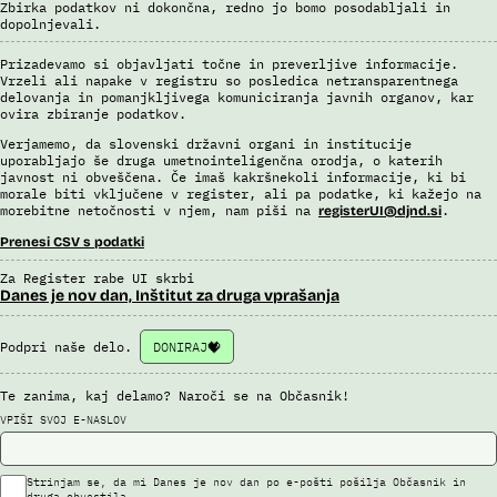
Zbirka podatkov ni dokončna, redno jo bomo posodabljali in
dopolnjevali.
Prizadevamo si objavljati točne in preverljive informacije.
Vrzeli ali napake v registru so posledica netransparentnega
delovanja in pomanjkljivega komuniciranja javnih organov, kar
ovira zbiranje podatkov.
Verjamemo, da slovenski državni organi in institucije
uporabljajo še druga umetnointeligenčna orodja, o katerih
javnost ni obveščena. Če imaš kakršnekoli informacije, ki bi
morale biti vključene v register, ali pa podatke, ki kažejo na
morebitne netočnosti v njem, nam piši na
.
registerUI@djnd.si
Prenesi CSV s podatki
Za Register rabe UI skrbi
Danes je nov dan, Inštitut za druga vprašanja
Podpri naše delo.
DONIRAJ
Te zanima, kaj delamo? Naroči se na Občasnik!
VPIŠI SVOJ E-NASLOV
Strinjam se, da mi Danes je nov dan po e-pošti pošilja Občasnik in
druga obvestila.