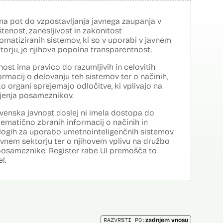
na pot do vzpostavljanja javnega zaupanja v
tenost, zanesljivost in zakonitost
omatiziranih sistemov, ki so v uporabi v javnem
torju, je njihova popolna transparentnost.
nost ima pravico do razumljivih in celovitih
ormacij o delovanju teh sistemov ter o načinih,
o organi sprejemajo odločitve, ki vplivajo na
ljenja posameznikov.
venska javnost doslej ni imela dostopa do
tematično zbranih informacij o načinih in
logih za uporabo umetnointeligenčnih sistemov
avnem sektorju ter o njihovem vplivu na družbo
posameznike. Register rabe UI premošča to
el.
RAZVRSTI PO:
zadnjem vnosu