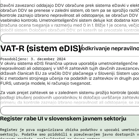
Davčni zavezanci oddajajo DDV obračune prek sistema eDavki v elektr
Uslužbenci nacionalne enote za informacije o potnikih vsa ujemanja pr
obračun DDV se prenese v zaledni sistem, ob tem pa se sprožijo različ
podatkov ter varnostna tveganja posamično pregledajo še z neavtomat
kontrole zaznajo izbrano nepravilnost ali odstopanje, se obračun DDV
vsebinsko kontrolo. Umetnointeligenčni sistem deluje kot dodatna kon
Sistem uporablja sledeče vire podatkov: Evidenca potnikov, prijavljenih
izračuna ocena tveganja v razmerju med 0 in 1. Bližje 1 je ocena, več
iz sistema rezervacij letalskih vozovnic, Evidence policije, Schengen
določil sistem. Določeni obračuni DDV, pri katerih se preostale kontrole
sistema, Interpola.
zaradi višine tveganosti, ki jo dodeli umetnointeligenčni sistem, prav
v pregled.
Viri:
VAT-R (sistem eDIS)
odkrivanje nepravilno
Brošura 60 let informacijsko telekomunikacijskega sistema policije
Izdelava modelov poteka z orodjem SAP Data Intelligence. To orodje v f
Odgovor na zahtevek za informacije javnega značaja
število modelov (več kot 1000), nato se v več fazah izloča manj ustr
Posodobljeno: 3. december 2024
izbere enega, ki se ga potem uporabi v produkciji.
V okviru sistema eDIS finančna uprava uporablja umetnointeligenčne 
nepravilnosti ali odstopanj v VAT-R zahtevkih tujih davčnih zavezanc
Viri:
državah članicah EU za vračilo DDV plačanega v Sloveniji. Sistem upora
Odgovor na zahtevo za dostop do informacij javnega značaja
ki z metodami strojnega učenja na podatkih iz zahtevkov in drugih po
Postopek izdelave prediktivnega modela
FURS, ustvarja modele, ki računajo tveganost.
Poročilo Automating Society report 2020 za Slovenijo
Za vsak prejet zahtevek se v zalednem sistemu prožijo kontrole (poslo
Povezava na spletno mesto SAP
podlagi izkušenj poslovnih uporabnikov, ki določajo uvrščanje zahtevko
Dosje javnega naročila (2021)
primeru, da kontrole zaznajo izbrano nepravilnost ali odstopanje, se 
Dosje javnega naročila (2023)
vsebinsko kontrolo. Umetnointeligenčni sistem deluje kot dodatna kont
prediktivnem modelu. Vsak VAT-R zahtevek vsebuje enega ali več raču
izračuna ocena tveganja, ki je 0 ali 1. Če je 1, ga sistem določi kot tve
Register rabe UI v slovenskem javnem sektorju
zazna kot netveganega. Na tej podlagi se šteje, da je tvegan VAT-R za
tvegan račun. O zahtevkih VAT-R, ki so ocenjeni kot tvegani ali na kate
Register je prva organizirana zbirka podatkov o uporabi umetnoin
poslovna pravila, vedno vsebinsko odločajo uslužbenci FURS.
sektorju. Podatke smo pridobili s preučevanjem javno dostopnih v
javnega značaja, naslovljenimi na javne organe.