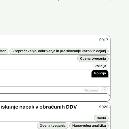
2017–
dzor
Preprečevanje, odkrivanje in preiskovanje kaznivih dejanj
Ocena tveganja
Policija
Policija
Neznana
?
ice opravljena:
Ne
 opravljena:
Da
?
er iskanje napak v obračunih DDV
2022–
Davki
Ocena tveganja
Napovedna analitika