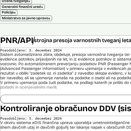
×
Ocena tveganja
×
Generalni finančni urad
×
Policija
×
Ministrstvo za javno upravo
PNR/API
strojna presoja varnostnih tveganj let
Posodobljeno: 3. december 2024
Sistem avtomatizirano zbira, obdeluje, presoja varnostna tveganja ter
evidence potnikov, prijavljenih na let, in iz evidence potnikov iz sistema
vozovnic. Po avtomatiziranem preverjanju podatkov PNR (Passenger 
(Advanced Passenger Information) v primeru ujemanja v evidencah poli
rezultat v obliki "zadetek oz. ni zadetka" z navedbo sklopa evidenc, v k
ter navedbo, ali se ujemanje nanaša na podatke o osebi ali na podat
V primeru ujemanja poda tudi podatke, na podlagi katerih je prišlo d
podatki in ocenjevalnimi merili.
Ocenjevalna merila so oblikovana z analitično obdelavo podatkov, pri 
indikatorji tveganja, ki predstavljajo posamezne podatke, za katere je bi
ugotovljeno, da predstavljajo specifične potovalne vzorce storilcev ter
Kontroliranje obračunov DDV (si
kaznivih dejanj oziroma njihovih žrtev ter zato omogočajo usmerjeno de
pristojnih organov na takšne osebe. Nacionalna enota za informacije o
Posodobljeno: 3. december 2024
utemeljene razloge v posamičnem primeru posreduje podatke potnikov, 
V okviru sistema eDIS finančna uprava uporablja umetnointeligenčne 
oziroma podatke potnikov iz sistema rezervacij letalskih vozovnic ozi
shem davčnih utaj in davčnih goljufij ter iskanje napak v obračunih D
obdelave drugim enotam policije.