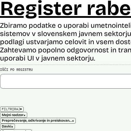
Register rabe
Zbiramo podatke o uporabi umetnointel
sistemov v slovenskem javnem sektorju 
podlagi ustvarjamo celovit in vsem dost
Zahtevamo popolno odgovornost in tran
uporabi UI v javnem sektorju.
IŠČI PO REGISTRU
FILTRIRAJ
×
Mejni nadzor
×
Preprečevanje, odkrivanje in preiskovanje kaznivih dejanj
×
Davki