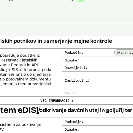
alskih potnikov in usmerjanje mejne kontrole
Področja:
Mejni na
 posreduje podatke iz
 rezervacij letalskih
Oznake:
Name Record) in API
Razvijalci:
cije, SIS in Interpola poda
aterih je prišlo do ujemanja,
ke o potovalnem dokumentu.
Institucija:
o ujemanja med preverjenimi
Cena:
čemer se oblikujejo
VEČ INFORMACIJ +
Analiza učinka na človekove prav
lo pri analitični obdelavi
orističnih in drugih hudih
stem eDIS)
Analiza učinka na osebne podatke
odkrivanje davčnih utaj in goljufij t
lo policije in drugih
 potnikih lahko glede na
prijavljenih na let,
Področja:
sisteme za odkrivanje
roma rezultate njihove
DV.
Oznake: