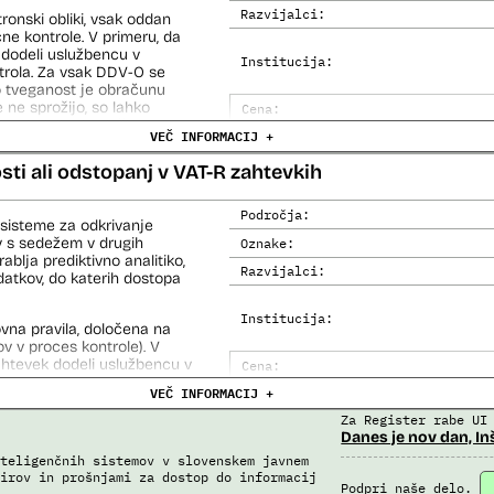
Razvijalci:
onski obliki, vsak oddan
i avtomatizirani obdelavi
ne kontrole. V primeru, da
iziranimi sredstvi.
 dodeli uslužbencu v
Institucija:
trola. Za vsak DDV-O se
 na let, Evidenca potnikov
jo tveganost je obračunu
skega informacijskega
 ne sprožijo, so lahko
Cena:
 tako dodeljeni uslužbencem
VEČ INFORMACIJ +
Trajanje licence:
Analiza učinka na človekove prav
sti ali odstopanj v VAT-R zahtevkih
azi izdelave ustvari veliko
ezne modele in na koncu
Analiza učinka na osebne podatke
Področja:
sisteme za odkrivanje
ev s sedežem v drugih
Oznake:
blja prediktivno analitiko,
Razvijalci:
datkov, do katerih dostopa
Institucija:
vna pravila, določena na
v v proces kontrole). V
zahtevek dodeli uslužbencu v
Cena:
rola in temelji na
VEČ INFORMACIJ +
Trajanje licence:
nov. Za vsak račun se
ganega, če je 0, ga sistem
Za Register rabe UI
Analiza učinka na človekove prav
htevek, ki vsebuje vsaj en
Danes je nov dan, In
Analiza učinka na osebne podatke
rih se prožijo druga
teligenčnih sistemov v slovenskem javnem
irov in prošnjami za dostop do informacij
Podpri naše delo.