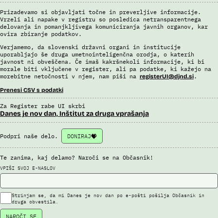
Sistem uporablja sledeče vire podatkov: Evidenca potnikov,
Prizadevamo si objavljati točne in preverljive informacije.
Vrzeli ali napake v registru so posledica netransparentnega
prijavljenih na let, Evidenca potnikov iz sistema rezervacij letalskih
delovanja in pomanjkljivega komuniciranja javnih organov, kar
vozovnic, Evidence policije, Schengenskega informacijskega sistema,
ovira zbiranje podatkov.
Interpola.
Verjamemo, da slovenski državni organi in institucije
Viri:
uporabljajo še druga umetnointeligenčna orodja, o katerih
Brošura 60 let informacijsko telekomunikacijskega sistema policije
javnost ni obveščena. Če imaš kakršnekoli informacije, ki bi
morale biti vključene v register, ali pa podatke, ki kažejo na
Odgovor na zahtevek za informacije javnega značaja
morebitne netočnosti v njem, nam piši na
.
registerUI@djnd.si
Prenesi CSV s podatki
Za Register rabe UI skrbi
Danes je nov dan, Inštitut za druga vprašanja
Podpri naše delo.
DONIRAJ
Te zanima, kaj delamo? Naroči se na Občasnik!
VPIŠI SVOJ E-NASLOV
Strinjam se, da mi Danes je nov dan po e-pošti pošilja Občasnik in
druga obvestila.
NAROČI SE