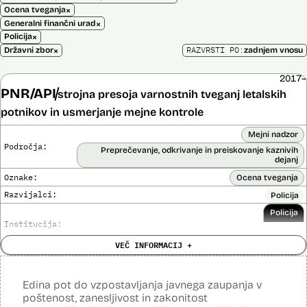
×
Ocena tveganja
×
Generalni finančni urad
×
Policija
×
RAZVRSTI PO:
Državni zbor
zadnjem vnosu
2017–
PNR/API
strojna presoja varnostnih tveganj letalskih
potnikov in usmerjanje mejne kontrole
Mejni nadzor
Področja:
Preprečevanje, odkrivanje in preiskovanje kaznivih
dejanj
Oznake:
Ocena tveganja
Razvijalci:
Policija
Policija
Institucija:
VEČ INFORMACIJ +
Cena:
Neznana
?
Analiza učinka na človekove pravice
Ne
opravljena:
Edina pot do vzpostavljanja javnega zaupanja v
Analiza učinka na osebne podatke opravljena:
Da
?
poštenost, zanesljivost in zakonitost