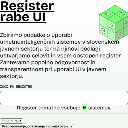
Register
rabe UI
Zbiramo podatke o uporabi
umetnointeligenčnih sistemov v slovenskem
javnem sektorju ter na njihovi podlagi
ustvarjamo celovit in vsem dostopen register.
Zahtevamo popolno odgovornost in
transparentnost pri uporabi UI v javnem
sektorju.
IŠČI PO REGISTRU
Register trenutno vsebuje
9
sistemov.
FILTRIRAJ
×
Preprečevanje, odkrivanje in preiskovanje kaznivih dejanj