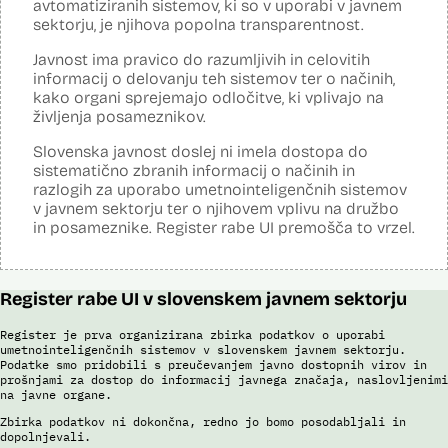
avtomatiziranih sistemov, ki so v uporabi v javnem
Posodobljeno: 3. december 2024
sektorju, je njihova popolna transparentnost.
Sistem avtomatizirano zbira, obdeluje, presoja varnostna tveganja ter
posreduje podatke iz evidence potnikov, prijavljenih na let, in iz
Javnost ima pravico do razumljivih in celovitih
evidence potnikov iz sistema rezervacij letalskih vozovnic. Po
informacij o delovanju teh sistemov ter o načinih,
avtomatiziranem preverjanju podatkov PNR (Passenger Name
Record) in API (Advanced Passenger Information) v primeru ujemanja
kako organi sprejemajo odločitve, ki vplivajo na
v evidencah policije, SIS in Interpola poda rezultat v obliki "zadetek oz.
življenja posameznikov.
ni zadetka" z navedbo sklopa evidenc, v katerih je prišlo do ujemanja,
ter navedbo, ali se ujemanje nanaša na podatke o osebi ali na
Slovenska javnost doslej ni imela dostopa do
podatke o potovalnem dokumentu. V primeru ujemanja poda tudi
sistematično zbranih informacij o načinih in
podatke, na podlagi katerih je prišlo do ujemanja med preverjenimi
razlogih za uporabo umetnointeligenčnih sistemov
podatki in ocenjevalnimi merili.
v javnem sektorju ter o njihovem vplivu na družbo
Ocenjevalna merila so oblikovana z analitično obdelavo podatkov, pri
in posameznike. Register rabe UI premošča to vrzel.
čemer se oblikujejo indikatorji tveganja, ki predstavljajo posamezne
podatke, za katere je bilo pri analitični obdelavi ugotovljeno, da
predstavljajo specifične potovalne vzorce storilcev terorističnih in
drugih hudih kaznivih dejanj oziroma njihovih žrtev ter zato
Register rabe UI v slovenskem javnem sektorju
omogočajo usmerjeno delo policije in drugih pristojnih organov na
takšne osebe. Nacionalna enota za informacije o potnikih lahko glede
na utemeljene razloge v posamičnem primeru posreduje podatke
Register je prva organizirana zbirka podatkov o uporabi
potnikov, prijavljenih na let, oziroma podatke potnikov iz sistema
umetnointeligenčnih sistemov v slovenskem javnem sektorju.
rezervacij letalskih vozovnic oziroma rezultate njihove obdelave
Podatke smo pridobili s preučevanjem javno dostopnih virov in
prošnjami za dostop do informacij javnega značaja, naslovljenimi
drugim enotam policije.
na javne organe.
Uslužbenci nacionalne enote za informacije o potnikih vsa ujemanja
Zbirka podatkov ni dokončna, redno jo bomo posodabljali in
pri avtomatizirani obdelavi podatkov ter varnostna tveganja
dopolnjevali.
posamično pregledajo še z neavtomatiziranimi sredstvi.