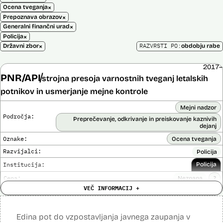
×
Ocena tveganja
×
Prepoznava obrazov
×
Generalni finančni urad
×
Policija
×
RAZVRSTI PO:
Državni zbor
obdobju rabe
2017–
PNR/API
strojna presoja varnostnih tveganj letalskih
potnikov in usmerjanje mejne kontrole
Mejni nadzor
Področja:
Preprečevanje, odkrivanje in preiskovanje kaznivih
dejanj
Oznake:
Ocena tveganja
Razvijalci:
Policija
Institucija:
Policija
Cena:
Neznana
?
VEČ INFORMACIJ +
Analiza učinka na človekove pravice
Ne
opravljena:
Analiza učinka na osebne podatke opravljena:
Da
?
Edina pot do vzpostavljanja javnega zaupanja v