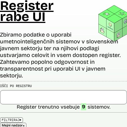
Register
rabe UI
Zbiramo podatke o uporabi
umetnointeligenčnih sistemov v slovenskem
javnem sektorju ter na njihovi podlagi
ustvarjamo celovit in vsem dostopen register.
Zahtevamo popolno odgovornost in
transparentnost pri uporabi UI v javnem
sektorju.
IŠČI PO REGISTRU
Register trenutno vsebuje
9
sistemov.
FILTRIRAJ
×
Mejni nadzor