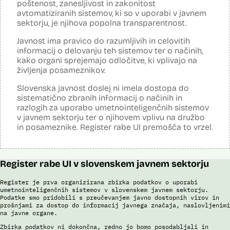
Posodobljeno: 3. december 2024
poštenost, zanesljivost in zakonitost
Sistem avtomatizirano zbira, obdeluje, presoja varnostna tveganja ter
avtomatiziranih sistemov, ki so v uporabi v javnem
posreduje podatke iz evidence potnikov, prijavljenih na let, in iz
sektorju, je njihova popolna transparentnost.
evidence potnikov iz sistema rezervacij letalskih vozovnic. Po
avtomatiziranem preverjanju podatkov PNR (Passenger Name
Javnost ima pravico do razumljivih in celovitih
Record) in API (Advanced Passenger Information) v primeru ujemanja
informacij o delovanju teh sistemov ter o načinih,
v evidencah policije, SIS in Interpola poda rezultat v obliki "zadetek oz.
ni zadetka" z navedbo sklopa evidenc, v katerih je prišlo do ujemanja,
kako organi sprejemajo odločitve, ki vplivajo na
ter navedbo, ali se ujemanje nanaša na podatke o osebi ali na
življenja posameznikov.
podatke o potovalnem dokumentu. V primeru ujemanja poda tudi
podatke, na podlagi katerih je prišlo do ujemanja med preverjenimi
Slovenska javnost doslej ni imela dostopa do
podatki in ocenjevalnimi merili.
sistematično zbranih informacij o načinih in
Ocenjevalna merila so oblikovana z analitično obdelavo podatkov, pri
razlogih za uporabo umetnointeligenčnih sistemov
čemer se oblikujejo indikatorji tveganja, ki predstavljajo posamezne
v javnem sektorju ter o njihovem vplivu na družbo
podatke, za katere je bilo pri analitični obdelavi ugotovljeno, da
in posameznike. Register rabe UI premošča to vrzel.
predstavljajo specifične potovalne vzorce storilcev terorističnih in
drugih hudih kaznivih dejanj oziroma njihovih žrtev ter zato
omogočajo usmerjeno delo policije in drugih pristojnih organov na
takšne osebe. Nacionalna enota za informacije o potnikih lahko glede
Register rabe UI v slovenskem javnem sektorju
na utemeljene razloge v posamičnem primeru posreduje podatke
potnikov, prijavljenih na let, oziroma podatke potnikov iz sistema
rezervacij letalskih vozovnic oziroma rezultate njihove obdelave
Register je prva organizirana zbirka podatkov o uporabi
drugim enotam policije.
umetnointeligenčnih sistemov v slovenskem javnem sektorju.
Podatke smo pridobili s preučevanjem javno dostopnih virov in
Uslužbenci nacionalne enote za informacije o potnikih vsa ujemanja
prošnjami za dostop do informacij javnega značaja, naslovljenimi
pri avtomatizirani obdelavi podatkov ter varnostna tveganja
na javne organe.
posamično pregledajo še z neavtomatiziranimi sredstvi.
Zbirka podatkov ni dokončna, redno jo bomo posodabljali in