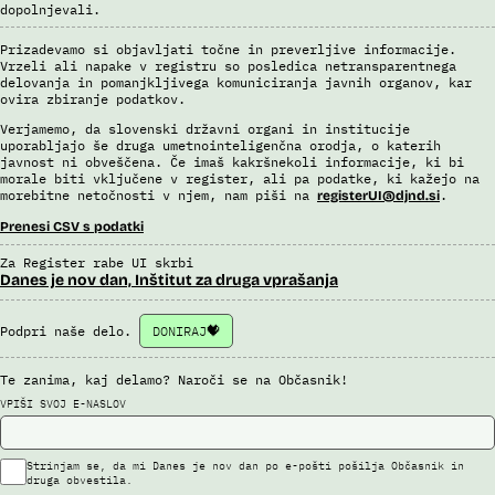
dopolnjevali.
Sistem uporablja sledeče vire podatkov: Evidenca potnikov,
prijavljenih na let, Evidenca potnikov iz sistema rezervacij letalskih
vozovnic, Evidence policije, Schengenskega informacijskega sistema,
Prizadevamo si objavljati točne in preverljive informacije.
Vrzeli ali napake v registru so posledica netransparentnega
Interpola.
delovanja in pomanjkljivega komuniciranja javnih organov, kar
ovira zbiranje podatkov.
Viri:
Brošura 60 let informacijsko telekomunikacijskega sistema policije
Verjamemo, da slovenski državni organi in institucije
uporabljajo še druga umetnointeligenčna orodja, o katerih
Odgovor na zahtevek za informacije javnega značaja
javnost ni obveščena. Če imaš kakršnekoli informacije, ki bi
morale biti vključene v register, ali pa podatke, ki kažejo na
morebitne netočnosti v njem, nam piši na
.
registerUI@djnd.si
Prenesi CSV s podatki
Za Register rabe UI skrbi
Danes je nov dan, Inštitut za druga vprašanja
Podpri naše delo.
DONIRAJ
Te zanima, kaj delamo? Naroči se na Občasnik!
VPIŠI SVOJ E-NASLOV
Strinjam se, da mi Danes je nov dan po e-pošti pošilja Občasnik in
druga obvestila.