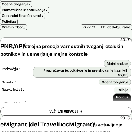
×
Ocena tveganja
×
Biometrična identifikacija
×
Generalni finančni urad
×
Policija
×
RAZVRSTI PO:
Državni zbor
obdobju rabe
2017–
PNR/API
strojna presoja varnostnih tveganj letalskih
potnikov in usmerjanje mejne kontrole
Mejni nadzor
Področja:
Preprečevanje, odkrivanje in preiskovanje kaznivih
dejanj
Oznake:
Ocena tveganja
Razvijalci:
Policija
Policija
Institucija:
VEČ INFORMACIJ +
Cena:
Neznana
?
2016–
Analiza učinka na človekove pravice
eMigrant (del TravelDocMigrant)
Ne
ugotavljanje
opravljena:
Analiza učinka na osebne podatke opravljena:
Da
?