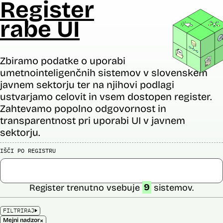
Register
rabe UI
Zbiramo podatke o uporabi
umetnointeligenčnih sistemov v slovenskem
javnem sektorju ter na njihovi podlagi
ustvarjamo celovit in vsem dostopen register.
Zahtevamo popolno odgovornost in
transparentnost pri uporabi UI v javnem
sektorju.
IŠČI PO REGISTRU
Register trenutno vsebuje
9
sistemov.
FILTRIRAJ
×
Mejni nadzor