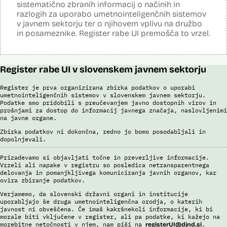
sistematično zbranih informacij o načinih in
S sistemom AFIS (Automated Fingerprint Identification System /
posamično pregledajo še z neavtomatiziranimi sredstvi.
Sistem za avtomatizirano identifikacijo prstnih odtisov), ki temelji na
razlogih za uporabo umetnointeligenčnih sistemov
uporabi algoritmov za izdelavo in iskanje biometričnih razpoznavnih
Sistem uporablja sledeče vire podatkov: Evidenca potnikov,
v javnem sektorju ter o njihovem vplivu na družbo
znakov, je omogočena primerjava in iskanje prstnih odtisov.
prijavljenih na let, Evidenca potnikov iz sistema rezervacij letalskih
in posameznike. Register rabe UI premošča to vrzel.
vozovnic, Evidence policije, Schengenskega informacijskega sistema,
Viri:
Interpola.
Brošura 60 let informacijsko telekomunikacijskega sistema policije
Viri:
Odgovor na zahtevo za dostop do informacij javnega značaja
Register rabe UI v slovenskem javnem sektorju
Brošura 60 let informacijsko telekomunikacijskega sistema policije
Odgovor na zahtevek za informacije javnega značaja
Register je prva organizirana zbirka podatkov o uporabi
umetnointeligenčnih sistemov v slovenskem javnem sektorju.
Podatke smo pridobili s preučevanjem javno dostopnih virov in
prošnjami za dostop do informacij javnega značaja, naslovljenimi
na javne organe.
Zbirka podatkov ni dokončna, redno jo bomo posodabljali in
dopolnjevali.
Prizadevamo si objavljati točne in preverljive informacije.
Vrzeli ali napake v registru so posledica netransparentnega
delovanja in pomanjkljivega komuniciranja javnih organov, kar
ovira zbiranje podatkov.
Verjamemo, da slovenski državni organi in institucije
uporabljajo še druga umetnointeligenčna orodja, o katerih
javnost ni obveščena. Če imaš kakršnekoli informacije, ki bi
morale biti vključene v register, ali pa podatke, ki kažejo na
morebitne netočnosti v njem, nam piši na
.
registerUI@djnd.si