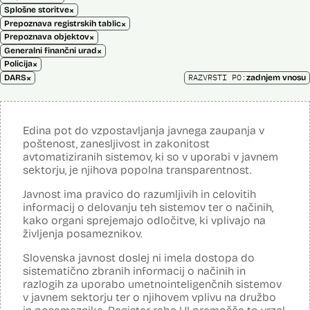
×
Splošne storitve
×
Prepoznava registrskih tablic
×
Prepoznava objektov
×
Generalni finančni urad
×
Policija
×
RAZVRSTI PO:
DARS
zadnjem vnosu
Edina pot do vzpostavljanja javnega zaupanja v
poštenost, zanesljivost in zakonitost
avtomatiziranih sistemov, ki so v uporabi v javnem
sektorju, je njihova popolna transparentnost.
Javnost ima pravico do razumljivih in celovitih
informacij o delovanju teh sistemov ter o načinih,
kako organi sprejemajo odločitve, ki vplivajo na
življenja posameznikov.
Slovenska javnost doslej ni imela dostopa do
sistematično zbranih informacij o načinih in
razlogih za uporabo umetnointeligenčnih sistemov
v javnem sektorju ter o njihovem vplivu na družbo