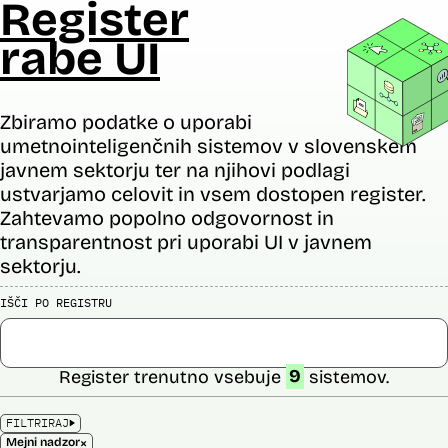
Register
rabe UI
Zbiramo podatke o uporabi
umetnointeligenčnih sistemov v slovenskem
javnem sektorju ter na njihovi podlagi
ustvarjamo celovit in vsem dostopen register.
Zahtevamo popolno odgovornost in
transparentnost pri uporabi UI v javnem
sektorju.
IŠČI PO REGISTRU
Register trenutno vsebuje
9
sistemov.
FILTRIRAJ
×
Mejni nadzor