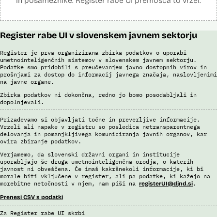
in posameznike. Register rabe UI premošča to vrzel.
Register rabe UI v slovenskem javnem sektorju
Register je prva organizirana zbirka podatkov o uporabi
umetnointeligenčnih sistemov v slovenskem javnem sektorju.
Podatke smo pridobili s preučevanjem javno dostopnih virov in
prošnjami za dostop do informacij javnega značaja, naslovljenimi
na javne organe.
Zbirka podatkov ni dokončna, redno jo bomo posodabljali in
dopolnjevali.
Prizadevamo si objavljati točne in preverljive informacije.
Vrzeli ali napake v registru so posledica netransparentnega
delovanja in pomanjkljivega komuniciranja javnih organov, kar
ovira zbiranje podatkov.
Verjamemo, da slovenski državni organi in institucije
uporabljajo še druga umetnointeligenčna orodja, o katerih
javnost ni obveščena. Če imaš kakršnekoli informacije, ki bi
morale biti vključene v register, ali pa podatke, ki kažejo na
morebitne netočnosti v njem, nam piši na
.
registerUI@djnd.si
Prenesi CSV s podatki
Za Register rabe UI skrbi