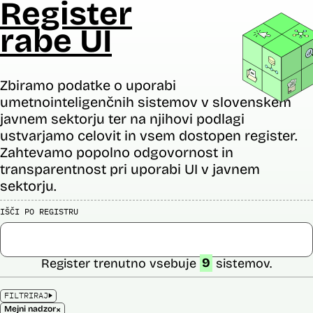
Register
rabe UI
Zbiramo podatke o uporabi
umetnointeligenčnih sistemov v slovenskem
javnem sektorju ter na njihovi podlagi
ustvarjamo celovit in vsem dostopen register.
Zahtevamo popolno odgovornost in
transparentnost pri uporabi UI v javnem
sektorju.
IŠČI PO REGISTRU
Register trenutno vsebuje
9
sistemov.
FILTRIRAJ
×
Mejni nadzor