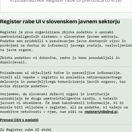
in posameznike. Register rabe UI premošča to vrzel.
Register rabe UI v slovenskem javnem sektorju
Register je prva organizirana zbirka podatkov o uporabi
umetnointeligenčnih sistemov v slovenskem javnem sektorju.
Podatke smo pridobili s preučevanjem javno dostopnih virov in
prošnjami za dostop do informacij javnega značaja, naslovljenimi
na javne organe.
Zbirka podatkov ni dokončna, redno jo bomo posodabljali in
dopolnjevali.
Prizadevamo si objavljati točne in preverljive informacije.
Vrzeli ali napake v registru so posledica netransparentnega
delovanja in pomanjkljivega komuniciranja javnih organov, kar
ovira zbiranje podatkov.
Verjamemo, da slovenski državni organi in institucije
uporabljajo še druga umetnointeligenčna orodja, o katerih
javnost ni obveščena. Če imaš kakršnekoli informacije, ki bi
morale biti vključene v register, ali pa podatke, ki kažejo na
morebitne netočnosti v njem, nam piši na
.
registerUI@djnd.si
Prenesi CSV s podatki
Za Register rabe UI skrbi