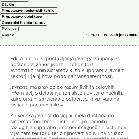
×
Davki
×
Prepoznava registrskih tablic
×
Prepoznava objektov
×
Generalni finančni urad
×
Policija
×
RAZVRSTI PO:
DARS
zadnjem vnosu
Edina pot do vzpostavljanja javnega zaupanja v
poštenost, zanesljivost in zakonitost
avtomatiziranih sistemov, ki so v uporabi v javnem
sektorju, je njihova popolna transparentnost.
Javnost ima pravico do razumljivih in celovitih
informacij o delovanju teh sistemov ter o načinih,
kako organi sprejemajo odločitve, ki vplivajo na
življenja posameznikov.
Slovenska javnost doslej ni imela dostopa do
sistematično zbranih informacij o načinih in
razlogih za uporabo umetnointeligenčnih sistemov
v javnem sektorju ter o njihovem vplivu na družbo