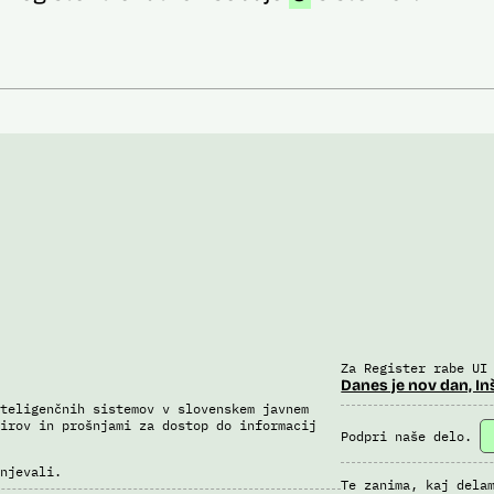
Za Register rabe UI
Danes je nov dan, In
teligenčnih sistemov v slovenskem javnem
irov in prošnjami za dostop do informacij
Podpri naše delo.
njevali.
Te zanima, kaj dela