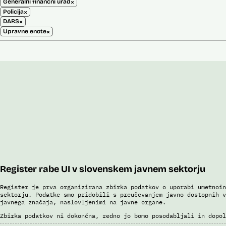
×
Generalni finančni urad
×
Policija
×
DARS
×
Upravne enote
Register rabe UI v slovenskem javnem sektorju
Register je prva organizirana zbirka podatkov o uporabi umetnoin
sektorju. Podatke smo pridobili s preučevanjem javno dostopnih v
javnega značaja, naslovljenimi na javne organe.
Zbirka podatkov ni dokončna, redno jo bomo posodabljali in dopol