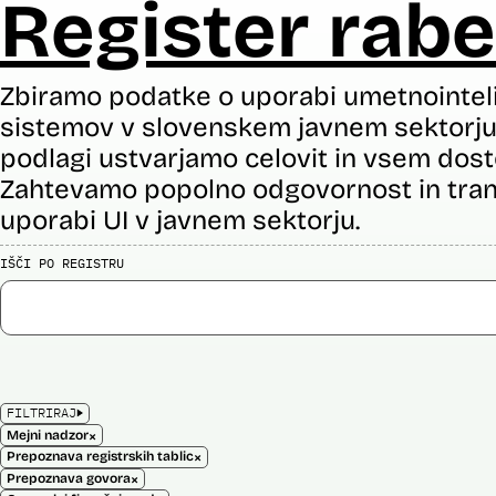
Register rabe
Zbiramo podatke o uporabi umetnointel
sistemov v slovenskem javnem sektorju 
podlagi ustvarjamo celovit in vsem dost
Zahtevamo popolno odgovornost in tran
uporabi UI v javnem sektorju.
IŠČI PO REGISTRU
FILTRIRAJ
×
Mejni nadzor
×
Prepoznava registrskih tablic
×
Prepoznava govora