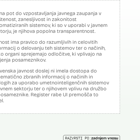
na pot do vzpostavljanja javnega zaupanja v
tenost, zanesljivost in zakonitost
omatiziranih sistemov, ki so v uporabi v javnem
torju, je njihova popolna transparentnost.
nost ima pravico do razumljivih in celovitih
ormacij o delovanju teh sistemov ter o načinih,
o organi sprejemajo odločitve, ki vplivajo na
ljenja posameznikov.
venska javnost doslej ni imela dostopa do
tematično zbranih informacij o načinih in
logih za uporabo umetnointeligenčnih sistemov
avnem sektorju ter o njihovem vplivu na družbo
posameznike. Register rabe UI premošča to
el.
RAZVRSTI PO:
zadnjem vnosu