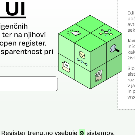
 UI
Edi
poš
avt
igenčnih
sek
ter na njihovi
Jav
open register.
inf
sparentnost pri
kak
živ
Slo
sis
raz
v j
in 
vrz
Register trenutno vsebuje
9
sistemov.