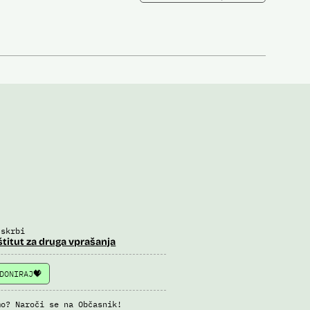
 skrbi
štitut za druga vprašanja
DONIRAJ
mo? Naroči se na Občasnik!