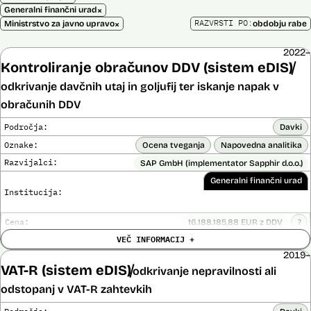
×
Generalni finančni urad
×
RAZVRSTI PO:
Ministrstvo za javno upravo
obdobju rabe
2022–
Kontroliranje obračunov DDV (sistem eDIS)
odkrivanje davčnih utaj in goljufij ter iskanje napak v
obračunih DDV
Področja:
Davki
Oznake:
Ocena tveganja
Napovedna analitika
Razvijalci:
SAP GmbH (implementator Sapphir d.o.o.)
Generalni finančni urad
Institucija:
Cena:
16.188.185,88 EUR z DDV
?
Trajanje
VEČ INFORMACIJ +
Ni časovno omejena
licence:
2019–
Analiza učinka na človekove pravice
Ne
VAT-R (sistem eDIS)
opravljena:
odkrivanje nepravilnosti ali
Analiza učinka na osebne podatke opravljena:
Ne
?
odstopanj v VAT-R zahtevkih
Posodobljeno: 3. december 2024