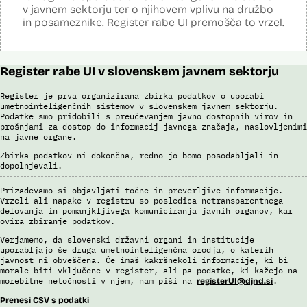
kontrole zaznajo izbrano nepravilnost ali odstopanje, se zahtevek
v javnem sektorju ter o njihovem vplivu na družbo
Dosje javnega naročila (2023)
dodeli uslužbencu v vsebinsko kontrolo. Umetnointeligenčni sistem
in posameznike. Register rabe UI premošča to vrzel.
deluje kot dodatna kontrola in temelji na prediktivnem modelu. Vsak
VAT-R zahtevek vsebuje enega ali več računov. Za vsak račun se
izračuna ocena tveganja, ki je 0 ali 1. Če je 1, ga sistem določi kot
tveganega, če je 0, ga sistem zazna kot netveganega. Na tej podlagi
se šteje, da je tvegan VAT-R zahtevek, ki vsebuje vsaj en tvegan
Register rabe UI v slovenskem javnem sektorju
račun. O zahtevkih VAT-R, ki so ocenjeni kot tvegani ali na katerih se
prožijo druga poslovna pravila, vedno vsebinsko odločajo uslužbenci
Register je prva organizirana zbirka podatkov o uporabi
FURS.
umetnointeligenčnih sistemov v slovenskem javnem sektorju.
Podatke smo pridobili s preučevanjem javno dostopnih virov in
V okviru razvoja je bila izvedena analiza in izbor modelov za področje
prošnjami za dostop do informacij javnega značaja, naslovljenimi
VAT-R z orodjem SAP Data Intelligence. Narejena je bila analiza
na javne organe.
podatkov, izbrani so bili relevantni atributi za modeliranje, pripravljena
je bila učna in testna množica podatkov ter validacijska množica. Z
Zbirka podatkov ni dokončna, redno jo bomo posodabljali in
uporabo funkcionalnosti AutoML je bilo kreiranih cca. 1000 modelov. V
dopolnjevali.
nadaljevanju se v več fazah izloča manj ustrezne modele in na koncu
izbere enega, ki se ga potem uporabi v produkciji.
Prizadevamo si objavljati točne in preverljive informacije.
Vrzeli ali napake v registru so posledica netransparentnega
Viri:
delovanja in pomanjkljivega komuniciranja javnih organov, kar
ovira zbiranje podatkov.
Odgovor na zahtevo za dostop do informacij javnega značaja
Postopek izdelave prediktivnega modela
Verjamemo, da slovenski državni organi in institucije
uporabljajo še druga umetnointeligenčna orodja, o katerih
Povezava na spletno mesto SAP
javnost ni obveščena. Če imaš kakršnekoli informacije, ki bi
Dosje javnega naročila (2021)
morale biti vključene v register, ali pa podatke, ki kažejo na
Dosje javnega naročila (2023)
morebitne netočnosti v njem, nam piši na
.
registerUI@djnd.si
Letno poročilo Finančne uprave za leto 2022
Prenesi CSV s podatki