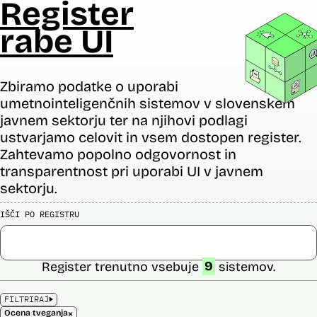
Register
rabe UI
Zbiramo podatke o uporabi
umetnointeligenčnih sistemov v slovenskem
javnem sektorju ter na njihovi podlagi
ustvarjamo celovit in vsem dostopen register.
Zahtevamo popolno odgovornost in
transparentnost pri uporabi UI v javnem
sektorju.
IŠČI PO REGISTRU
Register trenutno vsebuje
9
sistemov.
FILTRIRAJ
×
Ocena tveganja