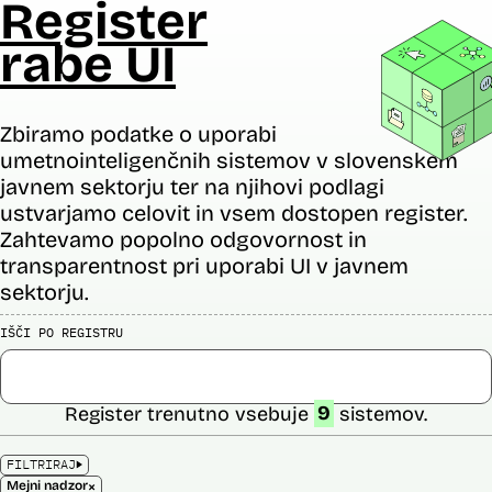
Register
rabe UI
Zbiramo podatke o uporabi
umetnointeligenčnih sistemov v slovenskem
javnem sektorju ter na njihovi podlagi
ustvarjamo celovit in vsem dostopen register.
Zahtevamo popolno odgovornost in
transparentnost pri uporabi UI v javnem
sektorju.
IŠČI PO REGISTRU
Register trenutno vsebuje
9
sistemov.
FILTRIRAJ
×
Mejni nadzor