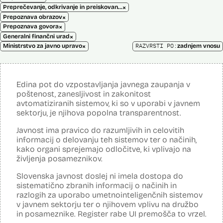
×
Preprečevanje, odkrivanje in preiskovanje kaznivih dejanj
×
Prepoznava obrazov
×
Prepoznava govora
×
Generalni finančni urad
×
RAZVRSTI PO:
Ministrstvo za javno upravo
zadnjem vnosu
Edina pot do vzpostavljanja javnega zaupanja v
poštenost, zanesljivost in zakonitost
avtomatiziranih sistemov, ki so v uporabi v javnem
sektorju, je njihova popolna transparentnost.
Javnost ima pravico do razumljivih in celovitih
informacij o delovanju teh sistemov ter o načinih,
kako organi sprejemajo odločitve, ki vplivajo na
življenja posameznikov.
Slovenska javnost doslej ni imela dostopa do
sistematično zbranih informacij o načinih in
razlogih za uporabo umetnointeligenčnih sistemov
v javnem sektorju ter o njihovem vplivu na družbo
in posameznike. Register rabe UI premošča to vrzel.