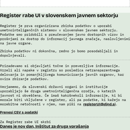
Register rabe UI v slovenskem javnem sektorju
Register je prva organizirana zbirka podatkov o uporabi
umetnointeligenčnih sistemov v slovenskem javnem sektorju.
Podatke smo pridobili s preučevanjem javno dostopnih virov in
prošnjami za dostop do informacij javnega značaja, naslovljenimi
na javne organe.
Zbirka podatkov ni dokončna, redno jo bomo posodabljali in
dopolnjevali.
Prizadevamo si objavljati točne in preverljive informacije.
Vrzeli ali napake v registru so posledica netransparentnega
delovanja in pomanjkljivega komuniciranja javnih organov, kar
ovira zbiranje podatkov.
Verjamemo, da slovenski državni organi in institucije
uporabljajo še druga umetnointeligenčna orodja, o katerih
javnost ni obveščena. Če imaš kakršnekoli informacije, ki bi
morale biti vključene v register, ali pa podatke, ki kažejo na
morebitne netočnosti v njem, nam piši na
.
registerUI@djnd.si
Prenesi CSV s podatki
Za Register rabe UI skrbi
Danes je nov dan, Inštitut za druga vprašanja