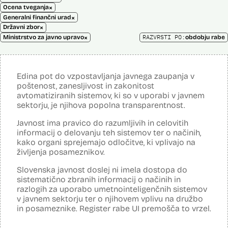
×
Ocena tveganja
×
Generalni finančni urad
×
Državni zbor
×
RAZVRSTI PO:
Ministrstvo za javno upravo
obdobju rabe
Edina pot do vzpostavljanja javnega zaupanja v
poštenost, zanesljivost in zakonitost
avtomatiziranih sistemov, ki so v uporabi v javnem
sektorju, je njihova popolna transparentnost.
Javnost ima pravico do razumljivih in celovitih
informacij o delovanju teh sistemov ter o načinih,
kako organi sprejemajo odločitve, ki vplivajo na
življenja posameznikov.
Slovenska javnost doslej ni imela dostopa do
sistematično zbranih informacij o načinih in
razlogih za uporabo umetnointeligenčnih sistemov
v javnem sektorju ter o njihovem vplivu na družbo
in posameznike. Register rabe UI premošča to vrzel.