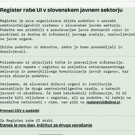
Register rabe UI v slovenskem javnem sektorju
Register je prva organizirana zbirka podatkov o uporabi
umetnointeligenčnih sistemov v slovenskem javnem sektorju.
Podatke smo pridobili s preučevanjem javno dostopnih virov in
prošnjami za dostop do informacij javnega značaja, naslovljenimi
na javne organe.
Zbirka podatkov ni dokončna, redno jo bomo posodabljali in
dopolnjevali.
Prizadevamo si objavljati točne in preverljive informacije.
Vrzeli ali napake v registru so posledica netransparentnega
delovanja in pomanjkljivega komuniciranja javnih organov, kar
ovira zbiranje podatkov.
Verjamemo, da slovenski državni organi in institucije
uporabljajo še druga umetnointeligenčna orodja, o katerih
javnost ni obveščena. Če imaš kakršnekoli informacije, ki bi
morale biti vključene v register, ali pa podatke, ki kažejo na
morebitne netočnosti v njem, nam piši na
.
registerUI@djnd.si
Prenesi CSV s podatki
Za Register rabe UI skrbi
Danes je nov dan, Inštitut za druga vprašanja