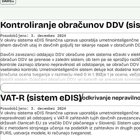
×
DARS
Kontroliranje obračunov DDV (si
Posodobljeno: 3. december 2024
V okviru sistema eDIS finančna uprava uporablja umetnointeligenčne 
shem davčnih utaj in davčnih goljufij ter iskanje napak v obračunih D
Davčni zavezanci oddajajo DDV obračune prek sistema eDavki v elektr
obračun DDV se prenese v zaledni sistem, ob tem pa se sprožijo različ
kontrole zaznajo izbrano nepravilnost ali odstopanje, se obračun DDV
vsebinsko kontrolo. Umetnointeligenčni sistem deluje kot dodatna kon
izračuna ocena tveganja v razmerju med 0 in 1. Bližje 1 je ocena, več
določil sistem. Določeni obračuni DDV, pri katerih se preostale kontrole
zaradi višine tveganosti, ki jo dodeli umetnointeligenčni sistem, prav
v pregled.
VAT-R (sistem eDIS)
odkrivanje nepravilno
Izdelava modelov poteka z orodjem SAP Data Intelligence. To orodje v f
število modelov (več kot 1000), nato se v več fazah izloča manj ustr
Posodobljeno: 3. december 2024
izbere enega, ki se ga potem uporabi v produkciji.
V okviru sistema eDIS finančna uprava uporablja umetnointeligenčne 
nepravilnosti ali odstopanj v VAT-R zahtevkih tujih davčnih zavezanc
Viri:
državah članicah EU za vračilo DDV plačanega v Sloveniji. Sistem upora
Odgovor na zahtevo za dostop do informacij javnega značaja
ki z metodami strojnega učenja na podatkih iz zahtevkov in drugih po
Postopek izdelave prediktivnega modela
FURS, ustvarja modele, ki računajo tveganost.
Poročilo Automating Society report 2020 za Slovenijo