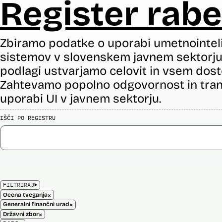
Register rabe
Zbiramo podatke o uporabi umetnointel
sistemov v slovenskem javnem sektorju 
podlagi ustvarjamo celovit in vsem dost
Zahtevamo popolno odgovornost in tran
uporabi UI v javnem sektorju.
IŠČI PO REGISTRU
FILTRIRAJ
×
Ocena tveganja
×
Generalni finančni urad
×
Državni zbor