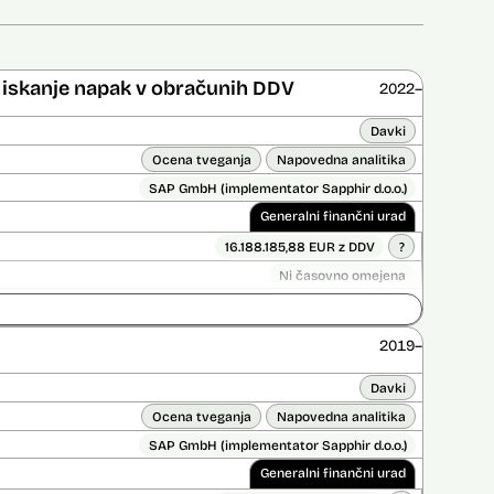
er iskanje napak v obračunih DDV
2022–
Davki
Ocena tveganja
Napovedna analitika
SAP GmbH (implementator Sapphir d.o.o.)
Generalni finančni urad
16.188.185,88 EUR z DDV
?
Ni časovno omejena
ice opravljena:
Ne
 opravljena:
Ne
?
2019–
Davki
Ocena tveganja
Napovedna analitika
SAP GmbH (implementator Sapphir d.o.o.)
Generalni finančni urad