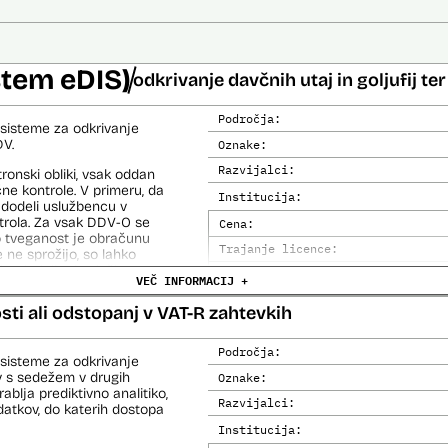
stem eDIS)
odkrivanje davčnih utaj in goljufij t
Področja:
sisteme za odkrivanje
DV.
Oznake:
Razvijalci:
onski obliki, vsak oddan
ne kontrole. V primeru, da
Institucija:
 dodeli uslužbencu v
trola. Za vsak DDV-O se
Cena:
jo tveganost je obračunu
Trajanje licence:
 ne sprožijo, so lahko
 tako dodeljeni uslužbencem
Analiza učinka na človekove prav
VEČ INFORMACIJ +
Analiza učinka na osebne podatke
sti ali odstopanj v VAT-R zahtevkih
azi izdelave ustvari veliko
ezne modele in na koncu
Področja:
sisteme za odkrivanje
ev s sedežem v drugih
Oznake:
blja prediktivno analitiko,
Razvijalci:
datkov, do katerih dostopa
Institucija: