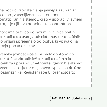
na pot do vzpostavljanja javnega zaupanja v
tenost, zanesljivost in zakonitost
omatiziranih sistemov, ki so v uporabi v javnem
torju, je njihova popolna transparentnost.
nost ima pravico do razumljivih in celovitih
ormacij o delovanju teh sistemov ter o načinih,
o organi sprejemajo odločitve, ki vplivajo na
ljenja posameznikov.
venska javnost doslej ni imela dostopa do
tematično zbranih informacij o načinih in
logih za uporabo umetnointeligenčnih sistemov
avnem sektorju ter o njihovem vplivu na družbo
posameznike. Register rabe UI premošča to
el.
RAZVRSTI PO:
obdobju rabe