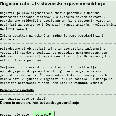
Register rabe UI v slovenskem javnem sektorju
Register je prva organizirana zbirka podatkov o uporabi
umetnointeligenčnih sistemov v slovenskem javnem sektorju.
Podatke smo pridobili s preučevanjem javno dostopnih virov in
prošnjami za dostop do informacij javnega značaja, naslovljenimi
na javne organe.
Zbirka podatkov ni dokončna, redno jo bomo posodabljali in
dopolnjevali.
Prizadevamo si objavljati točne in preverljive informacije.
Vrzeli ali napake v registru so posledica netransparentnega
delovanja in pomanjkljivega komuniciranja javnih organov, kar
ovira zbiranje podatkov.
Verjamemo, da slovenski državni organi in institucije
uporabljajo še druga umetnointeligenčna orodja, o katerih
javnost ni obveščena. Če imaš kakršnekoli informacije, ki bi
morale biti vključene v register, ali pa podatke, ki kažejo na
morebitne netočnosti v njem, nam piši na
.
registerUI@djnd.si
Prenesi CSV s podatki
Za Register rabe UI skrbi
Danes je nov dan, Inštitut za druga vprašanja
Podpri naše delo.
DONIRAJ