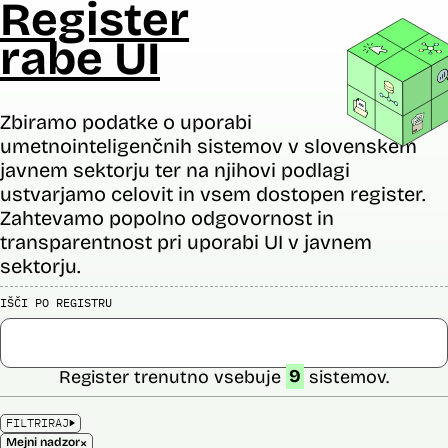
Register
rabe UI
Zbiramo podatke o uporabi
umetnointeligenčnih sistemov v slovenskem
javnem sektorju ter na njihovi podlagi
ustvarjamo celovit in vsem dostopen register.
Zahtevamo popolno odgovornost in
transparentnost pri uporabi UI v javnem
sektorju.
IŠČI PO REGISTRU
Register trenutno vsebuje
9
sistemov.
FILTRIRAJ
×
Mejni nadzor