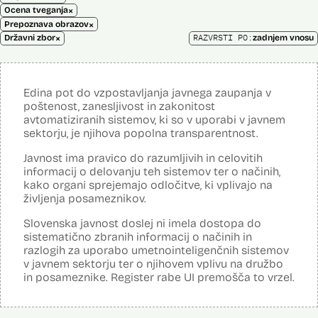
×
Ocena tveganja
×
Prepoznava obrazov
×
RAZVRSTI PO:
Državni zbor
zadnjem vnosu
Edina pot do vzpostavljanja javnega zaupanja v
poštenost, zanesljivost in zakonitost
avtomatiziranih sistemov, ki so v uporabi v javnem
sektorju, je njihova popolna transparentnost.
Javnost ima pravico do razumljivih in celovitih
informacij o delovanju teh sistemov ter o načinih,
kako organi sprejemajo odločitve, ki vplivajo na
življenja posameznikov.
Slovenska javnost doslej ni imela dostopa do
sistematično zbranih informacij o načinih in
razlogih za uporabo umetnointeligenčnih sistemov
v javnem sektorju ter o njihovem vplivu na družbo
in posameznike. Register rabe UI premošča to vrzel.