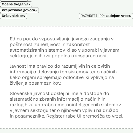
×
Ocena tveganja
×
Prepoznava govora
×
RAZVRSTI PO:
Državni zbor
zadnjem vnosu
Edina pot do vzpostavljanja javnega zaupanja v
poštenost, zanesljivost in zakonitost
avtomatiziranih sistemov, ki so v uporabi v javnem
sektorju, je njihova popolna transparentnost.
Javnost ima pravico do razumljivih in celovitih
informacij o delovanju teh sistemov ter o načinih,
kako organi sprejemajo odločitve, ki vplivajo na
življenja posameznikov.
Slovenska javnost doslej ni imela dostopa do
sistematično zbranih informacij o načinih in
razlogih za uporabo umetnointeligenčnih sistemov
v javnem sektorju ter o njihovem vplivu na družbo
in posameznike. Register rabe UI premošča to vrzel.