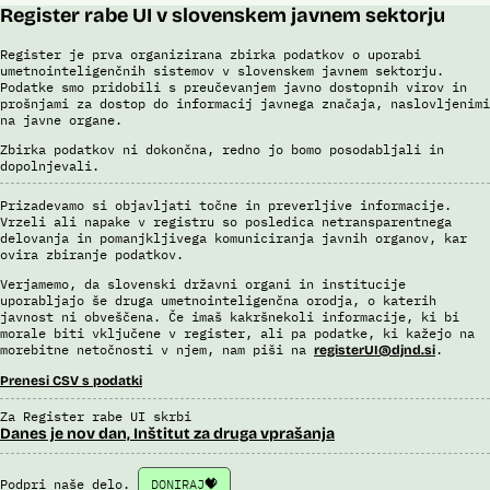
Register rabe UI v slovenskem javnem sektorju
Register je prva organizirana zbirka podatkov o uporabi
umetnointeligenčnih sistemov v slovenskem javnem sektorju.
Podatke smo pridobili s preučevanjem javno dostopnih virov in
prošnjami za dostop do informacij javnega značaja, naslovljenimi
na javne organe.
Zbirka podatkov ni dokončna, redno jo bomo posodabljali in
dopolnjevali.
Prizadevamo si objavljati točne in preverljive informacije.
Vrzeli ali napake v registru so posledica netransparentnega
delovanja in pomanjkljivega komuniciranja javnih organov, kar
ovira zbiranje podatkov.
Verjamemo, da slovenski državni organi in institucije
uporabljajo še druga umetnointeligenčna orodja, o katerih
javnost ni obveščena. Če imaš kakršnekoli informacije, ki bi
morale biti vključene v register, ali pa podatke, ki kažejo na
morebitne netočnosti v njem, nam piši na
.
registerUI@djnd.si
Prenesi CSV s podatki
Za Register rabe UI skrbi
Danes je nov dan, Inštitut za druga vprašanja
Podpri naše delo.
DONIRAJ