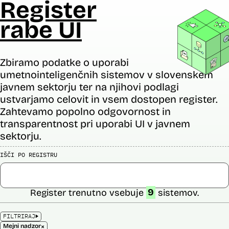
Register
rabe UI
Zbiramo podatke o uporabi
umetnointeligenčnih sistemov v slovenskem
javnem sektorju ter na njihovi podlagi
ustvarjamo celovit in vsem dostopen register.
Zahtevamo popolno odgovornost in
transparentnost pri uporabi UI v javnem
sektorju.
IŠČI PO REGISTRU
Register trenutno vsebuje
9
sistemov.
FILTRIRAJ
×
Mejni nadzor