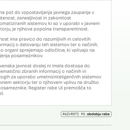
na pot do vzpostavljanja javnega zaupanja v
tenost, zanesljivost in zakonitost
omatiziranih sistemov, ki so v uporabi v javnem
torju, je njihova popolna transparentnost.
nost ima pravico do razumljivih in celovitih
ormacij o delovanju teh sistemov ter o načinih,
o organi sprejemajo odločitve, ki vplivajo na
ljenja posameznikov.
venska javnost doslej ni imela dostopa do
tematično zbranih informacij o načinih in
logih za uporabo umetnointeligenčnih sistemov
avnem sektorju ter o njihovem vplivu na družbo
posameznike. Register rabe UI premošča to
el.
RAZVRSTI PO:
obdobju rabe