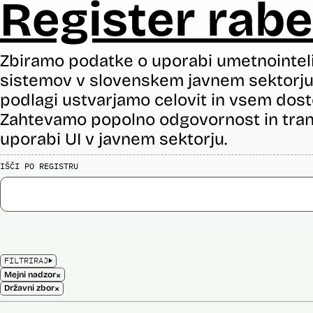
Register rabe
Zbiramo podatke o uporabi umetnointel
sistemov v slovenskem javnem sektorju 
podlagi ustvarjamo celovit in vsem dost
Zahtevamo popolno odgovornost in tran
uporabi UI v javnem sektorju.
IŠČI PO REGISTRU
FILTRIRAJ
×
Mejni nadzor
×
Državni zbor