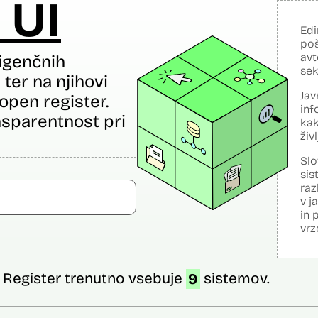
 UI
Edi
poš
avt
igenčnih
sek
ter na njihovi
Jav
open register.
inf
sparentnost pri
kak
živ
Slo
sis
raz
v j
in 
vrz
Register trenutno vsebuje
9
sistemov.