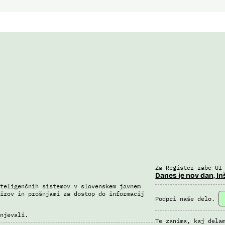
Za Register rabe UI
Danes je nov dan, In
teligenčnih sistemov v slovenskem javnem
irov in prošnjami za dostop do informacij
Podpri naše delo.
njevali.
Te zanima, kaj dela