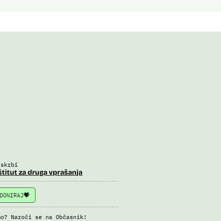
 skrbi
štitut za druga vprašanja
DONIRAJ
mo? Naroči se na Občasnik!