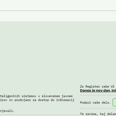
Za Register rabe UI
Danes je nov dan, In
teligenčnih sistemov v slovenskem javnem
irov in prošnjami za dostop do informacij
Podpri naše delo.
njevali.
Te zanima, kaj dela