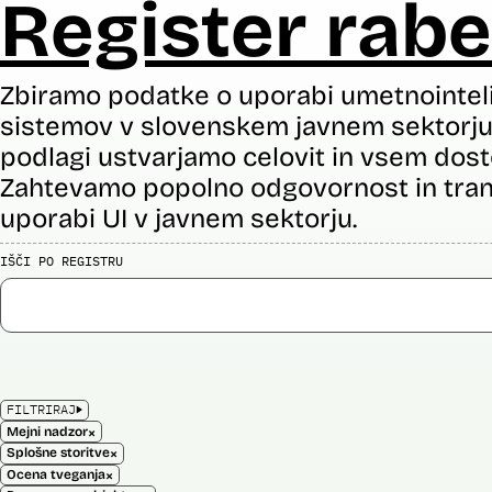
Register rabe
Zbiramo podatke o uporabi umetnointel
sistemov v slovenskem javnem sektorju 
podlagi ustvarjamo celovit in vsem dost
Zahtevamo popolno odgovornost in tran
uporabi UI v javnem sektorju.
IŠČI PO REGISTRU
FILTRIRAJ
×
Mejni nadzor
×
Splošne storitve
×
Ocena tveganja