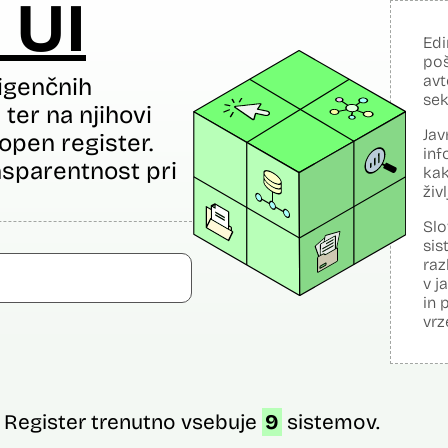
 UI
Edi
poš
avt
igenčnih
sek
ter na njihovi
Jav
open register.
inf
sparentnost pri
kak
živ
Slo
sis
raz
v j
in 
vrz
Register trenutno vsebuje
9
sistemov.