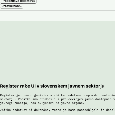
×
Prepoznava objektov
×
Državni zbor
Register rabe UI v slovenskem javnem sektorju
Register je prva organizirana zbirka podatkov o uporabi umetnoin
sektorju. Podatke smo pridobili s preučevanjem javno dostopnih v
javnega značaja, naslovljenimi na javne organe.
Zbirka podatkov ni dokončna, redno jo bomo posodabljali in dopol