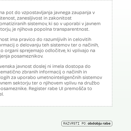
na pot do vzpostavljanja javnega zaupanja v
tenost, zanesljivost in zakonitost
omatiziranih sistemov, ki so v uporabi v javnem
torju, je njihova popolna transparentnost.
nost ima pravico do razumljivih in celovitih
ormacij o delovanju teh sistemov ter o načinih,
o organi sprejemajo odločitve, ki vplivajo na
ljenja posameznikov.
venska javnost doslej ni imela dostopa do
tematično zbranih informacij o načinih in
logih za uporabo umetnointeligenčnih sistemov
avnem sektorju ter o njihovem vplivu na družbo
posameznike. Register rabe UI premošča to
el.
RAZVRSTI PO:
obdobju rabe