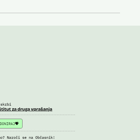
 skrbi
štitut za druga vprašanja
DONIRAJ
mo? Naroči se na Občasnik!