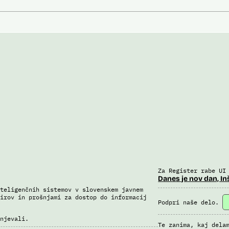
Za Register rabe UI
Danes je nov dan, In
teligenčnih sistemov v slovenskem javnem
irov in prošnjami za dostop do informacij
Podpri naše delo.
njevali.
Te zanima, kaj dela