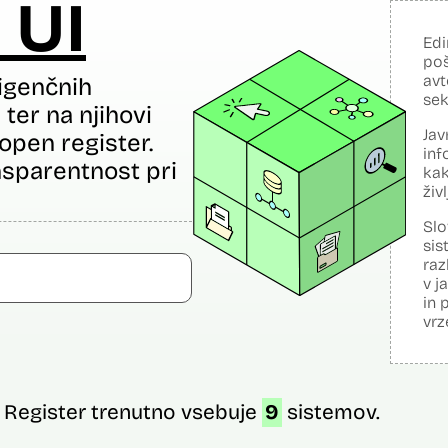
 UI
Edi
poš
avt
igenčnih
sek
ter na njihovi
Jav
open register.
inf
sparentnost pri
kak
živ
Slo
sis
raz
v j
in 
vrz
Register trenutno vsebuje
9
sistemov.