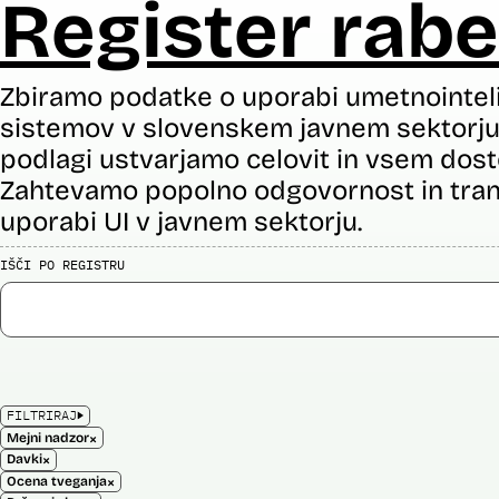
Register rabe
Zbiramo podatke o uporabi umetnointel
sistemov v slovenskem javnem sektorju 
podlagi ustvarjamo celovit in vsem dost
Zahtevamo popolno odgovornost in tran
uporabi UI v javnem sektorju.
IŠČI PO REGISTRU
FILTRIRAJ
×
Mejni nadzor
×
Davki
×
Ocena tveganja