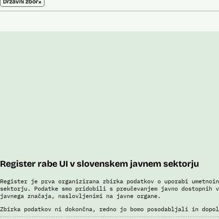
×
Državni zbor
Register rabe UI v slovenskem javnem sektorju
Register je prva organizirana zbirka podatkov o uporabi umetnoin
sektorju. Podatke smo pridobili s preučevanjem javno dostopnih v
javnega značaja, naslovljenimi na javne organe.
Zbirka podatkov ni dokončna, redno jo bomo posodabljali in dopol