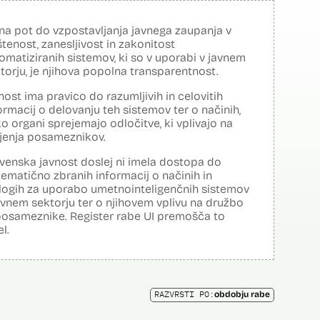
na pot do vzpostavljanja javnega zaupanja v
tenost, zanesljivost in zakonitost
omatiziranih sistemov, ki so v uporabi v javnem
torju, je njihova popolna transparentnost.
nost ima pravico do razumljivih in celovitih
ormacij o delovanju teh sistemov ter o načinih,
o organi sprejemajo odločitve, ki vplivajo na
ljenja posameznikov.
venska javnost doslej ni imela dostopa do
tematično zbranih informacij o načinih in
logih za uporabo umetnointeligenčnih sistemov
avnem sektorju ter o njihovem vplivu na družbo
posameznike. Register rabe UI premošča to
el.
RAZVRSTI PO:
obdobju rabe