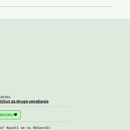
 skrbi
štitut za druga vprašanja
DONIRAJ
mo? Naroči se na Občasnik!