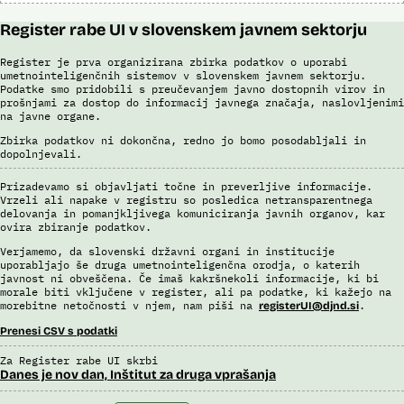
Register rabe UI v slovenskem javnem sektorju
Register je prva organizirana zbirka podatkov o uporabi
umetnointeligenčnih sistemov v slovenskem javnem sektorju.
Podatke smo pridobili s preučevanjem javno dostopnih virov in
prošnjami za dostop do informacij javnega značaja, naslovljenimi
na javne organe.
Zbirka podatkov ni dokončna, redno jo bomo posodabljali in
dopolnjevali.
Prizadevamo si objavljati točne in preverljive informacije.
Vrzeli ali napake v registru so posledica netransparentnega
delovanja in pomanjkljivega komuniciranja javnih organov, kar
ovira zbiranje podatkov.
Verjamemo, da slovenski državni organi in institucije
uporabljajo še druga umetnointeligenčna orodja, o katerih
javnost ni obveščena. Če imaš kakršnekoli informacije, ki bi
morale biti vključene v register, ali pa podatke, ki kažejo na
morebitne netočnosti v njem, nam piši na
.
registerUI@djnd.si
Prenesi CSV s podatki
Za Register rabe UI skrbi
Danes je nov dan, Inštitut za druga vprašanja