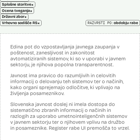
×
Splošne storitve
×
Ocena tveganja
×
Državni zbor
×
RAZVRSTI PO:
Vrhovno sodišče RS
obdobju rabe
Edina pot do vzpostavljanja javnega zaupanja v
poštenost, zanesljivost in zakonitost
avtomatiziranih sistemov, ki so v uporabi v javnem
sektorju, je njihova popolna transparentnost.
Javnost ima pravico do razumljivih in celovitih
informacij o delovanju teh sistemov ter o načinih,
kako organi sprejemajo odločitve, ki vplivajo na
življenja posameznikov.
Slovenska javnost doslej ni imela dostopa do
sistematično zbranih informacij o načinih in
razlogih za uporabo umetnointeligenčnih sistemov
v javnem sektorju ter o njihovem vplivu na družbo
in posameznike. Register rabe UI premošča to vrzel.