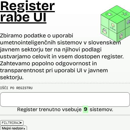
Register
rabe UI
Zbiramo podatke o uporabi
umetnointeligenčnih sistemov v slovenskem
javnem sektorju ter na njihovi podlagi
ustvarjamo celovit in vsem dostopen register.
Zahtevamo popolno odgovornost in
transparentnost pri uporabi UI v javnem
sektorju.
IŠČI PO REGISTRU
Register trenutno vsebuje
9
sistemov.
FILTRIRAJ
×
Mejni nadzor