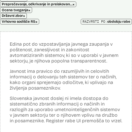
×
Preprečevanje, odkrivanje in preiskovanje kaznivih dejanj
×
Ocena tveganja
×
Državni zbor
×
RAZVRSTI PO:
Vrhovno sodišče RS
obdobju rabe
Edina pot do vzpostavljanja javnega zaupanja v
poštenost, zanesljivost in zakonitost
avtomatiziranih sistemov, ki so v uporabi v javnem
sektorju, je njihova popolna transparentnost.
Javnost ima pravico do razumljivih in celovitih
informacij o delovanju teh sistemov ter o načinih,
kako organi sprejemajo odločitve, ki vplivajo na
življenja posameznikov.
Slovenska javnost doslej ni imela dostopa do
sistematično zbranih informacij o načinih in
razlogih za uporabo umetnointeligenčnih sistemov
v javnem sektorju ter o njihovem vplivu na družbo
in posameznike. Register rabe UI premošča to vrzel.