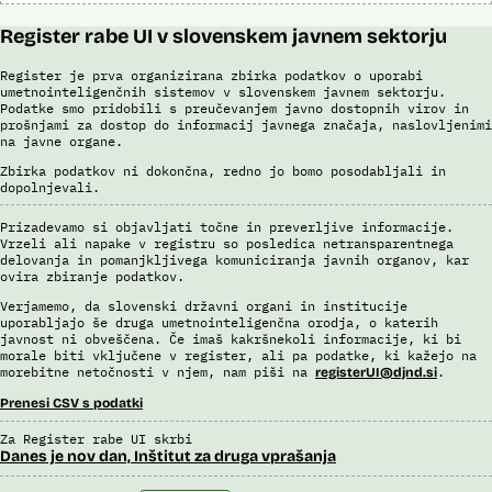
Register rabe UI v slovenskem javnem sektorju
Register je prva organizirana zbirka podatkov o uporabi
umetnointeligenčnih sistemov v slovenskem javnem sektorju.
Podatke smo pridobili s preučevanjem javno dostopnih virov in
prošnjami za dostop do informacij javnega značaja, naslovljenimi
na javne organe.
Zbirka podatkov ni dokončna, redno jo bomo posodabljali in
dopolnjevali.
Prizadevamo si objavljati točne in preverljive informacije.
Vrzeli ali napake v registru so posledica netransparentnega
delovanja in pomanjkljivega komuniciranja javnih organov, kar
ovira zbiranje podatkov.
Verjamemo, da slovenski državni organi in institucije
uporabljajo še druga umetnointeligenčna orodja, o katerih
javnost ni obveščena. Če imaš kakršnekoli informacije, ki bi
morale biti vključene v register, ali pa podatke, ki kažejo na
morebitne netočnosti v njem, nam piši na
.
registerUI@djnd.si
Prenesi CSV s podatki
Za Register rabe UI skrbi
Danes je nov dan, Inštitut za druga vprašanja