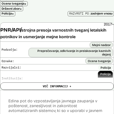
×
Ocena tveganja
×
Državni zbor
×
RAZVRSTI PO:
Policija
zadnjem vnosu
2017–
PNR/API
strojna presoja varnostnih tveganj letalskih
potnikov in usmerjanje mejne kontrole
Mejni nadzor
Področja:
Preprečevanje, odkrivanje in preiskovanje kaznivih
dejanj
Oznake:
Ocena tveganja
Razvijalci:
Policija
Policija
Institucija:
VEČ INFORMACIJ +
Cena:
Neznana
?
Analiza učinka na človekove pravice
Ne
opravljena:
Edina pot do vzpostavljanja javnega zaupanja v
Analiza učinka na osebne podatke opravljena:
Da
?
poštenost, zanesljivost in zakonitost
avtomatiziranih sistemov, ki so v uporabi v javnem
Posodobljeno: 3. december 2024