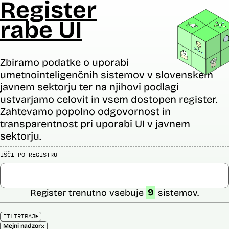
Register
rabe UI
Zbiramo podatke o uporabi
umetnointeligenčnih sistemov v slovenskem
javnem sektorju ter na njihovi podlagi
ustvarjamo celovit in vsem dostopen register.
Zahtevamo popolno odgovornost in
transparentnost pri uporabi UI v javnem
sektorju.
IŠČI PO REGISTRU
Register trenutno vsebuje
9
sistemov.
FILTRIRAJ
×
Mejni nadzor