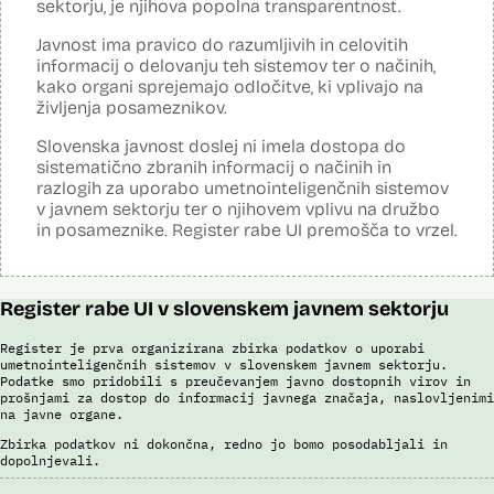
sektorju, je njihova popolna transparentnost.
Sistem avtomatizirano zbira, obdeluje, presoja varnostna tveganja ter
posreduje podatke iz evidence potnikov, prijavljenih na let, in iz
Javnost ima pravico do razumljivih in celovitih
evidence potnikov iz sistema rezervacij letalskih vozovnic. Po
informacij o delovanju teh sistemov ter o načinih,
avtomatiziranem preverjanju podatkov PNR (Passenger Name
Record) in API (Advanced Passenger Information) v primeru ujemanja
kako organi sprejemajo odločitve, ki vplivajo na
v evidencah policije, SIS in Interpola poda rezultat v obliki "zadetek oz.
življenja posameznikov.
ni zadetka" z navedbo sklopa evidenc, v katerih je prišlo do ujemanja,
ter navedbo, ali se ujemanje nanaša na podatke o osebi ali na
Slovenska javnost doslej ni imela dostopa do
podatke o potovalnem dokumentu. V primeru ujemanja poda tudi
sistematično zbranih informacij o načinih in
podatke, na podlagi katerih je prišlo do ujemanja med preverjenimi
razlogih za uporabo umetnointeligenčnih sistemov
podatki in ocenjevalnimi merili.
v javnem sektorju ter o njihovem vplivu na družbo
Ocenjevalna merila so oblikovana z analitično obdelavo podatkov, pri
in posameznike. Register rabe UI premošča to vrzel.
čemer se oblikujejo indikatorji tveganja, ki predstavljajo posamezne
podatke, za katere je bilo pri analitični obdelavi ugotovljeno, da
predstavljajo specifične potovalne vzorce storilcev terorističnih in
drugih hudih kaznivih dejanj oziroma njihovih žrtev ter zato
Register rabe UI v slovenskem javnem sektorju
omogočajo usmerjeno delo policije in drugih pristojnih organov na
takšne osebe. Nacionalna enota za informacije o potnikih lahko glede
na utemeljene razloge v posamičnem primeru posreduje podatke
Register je prva organizirana zbirka podatkov o uporabi
potnikov, prijavljenih na let, oziroma podatke potnikov iz sistema
umetnointeligenčnih sistemov v slovenskem javnem sektorju.
rezervacij letalskih vozovnic oziroma rezultate njihove obdelave
Podatke smo pridobili s preučevanjem javno dostopnih virov in
drugim enotam policije.
prošnjami za dostop do informacij javnega značaja, naslovljenimi
na javne organe.
Uslužbenci nacionalne enote za informacije o potnikih vsa ujemanja
Zbirka podatkov ni dokončna, redno jo bomo posodabljali in
pri avtomatizirani obdelavi podatkov ter varnostna tveganja
dopolnjevali.
posamično pregledajo še z neavtomatiziranimi sredstvi.