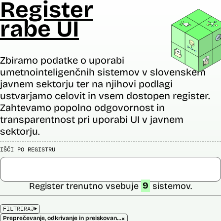
Register
rabe UI
Zbiramo podatke o uporabi
umetnointeligenčnih sistemov v slovenskem
javnem sektorju ter na njihovi podlagi
ustvarjamo celovit in vsem dostopen register.
Zahtevamo popolno odgovornost in
transparentnost pri uporabi UI v javnem
sektorju.
IŠČI PO REGISTRU
Register trenutno vsebuje
9
sistemov.
FILTRIRAJ
×
Preprečevanje, odkrivanje in preiskovanje kaznivih dejanj