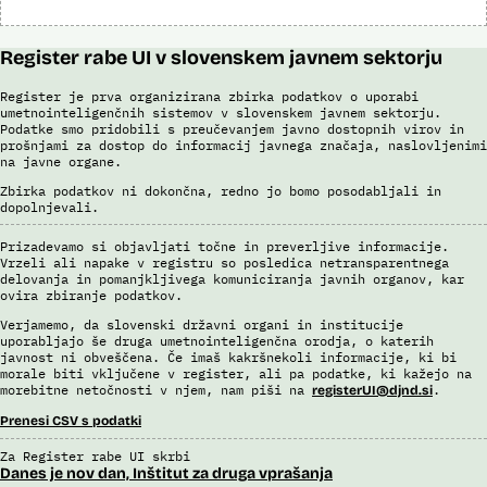
Register rabe UI v slovenskem javnem sektorju
Register je prva organizirana zbirka podatkov o uporabi
umetnointeligenčnih sistemov v slovenskem javnem sektorju.
Podatke smo pridobili s preučevanjem javno dostopnih virov in
prošnjami za dostop do informacij javnega značaja, naslovljenimi
na javne organe.
Zbirka podatkov ni dokončna, redno jo bomo posodabljali in
dopolnjevali.
Prizadevamo si objavljati točne in preverljive informacije.
Vrzeli ali napake v registru so posledica netransparentnega
delovanja in pomanjkljivega komuniciranja javnih organov, kar
ovira zbiranje podatkov.
Verjamemo, da slovenski državni organi in institucije
uporabljajo še druga umetnointeligenčna orodja, o katerih
javnost ni obveščena. Če imaš kakršnekoli informacije, ki bi
morale biti vključene v register, ali pa podatke, ki kažejo na
morebitne netočnosti v njem, nam piši na
.
registerUI@djnd.si
Prenesi CSV s podatki
Za Register rabe UI skrbi
Danes je nov dan, Inštitut za druga vprašanja