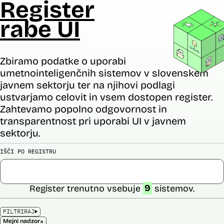
Register
rabe UI
Zbiramo podatke o uporabi
umetnointeligenčnih sistemov v slovenskem
javnem sektorju ter na njihovi podlagi
ustvarjamo celovit in vsem dostopen register.
Zahtevamo popolno odgovornost in
transparentnost pri uporabi UI v javnem
sektorju.
IŠČI PO REGISTRU
Register trenutno vsebuje
9
sistemov.
FILTRIRAJ
×
Mejni nadzor