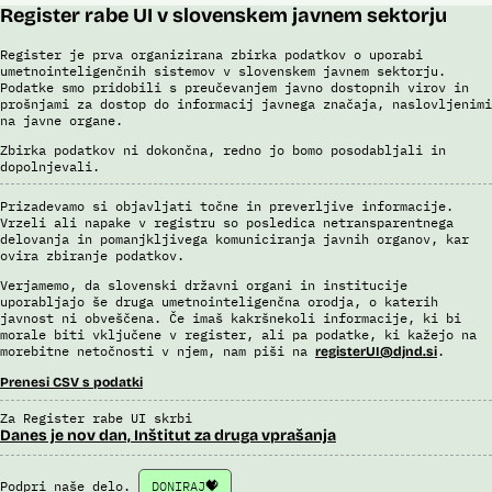
Register rabe UI v slovenskem javnem sektorju
Register je prva organizirana zbirka podatkov o uporabi
umetnointeligenčnih sistemov v slovenskem javnem sektorju.
Podatke smo pridobili s preučevanjem javno dostopnih virov in
prošnjami za dostop do informacij javnega značaja, naslovljenimi
na javne organe.
Zbirka podatkov ni dokončna, redno jo bomo posodabljali in
dopolnjevali.
Prizadevamo si objavljati točne in preverljive informacije.
Vrzeli ali napake v registru so posledica netransparentnega
delovanja in pomanjkljivega komuniciranja javnih organov, kar
ovira zbiranje podatkov.
Verjamemo, da slovenski državni organi in institucije
uporabljajo še druga umetnointeligenčna orodja, o katerih
javnost ni obveščena. Če imaš kakršnekoli informacije, ki bi
morale biti vključene v register, ali pa podatke, ki kažejo na
morebitne netočnosti v njem, nam piši na
.
registerUI@djnd.si
Prenesi CSV s podatki
Za Register rabe UI skrbi
Danes je nov dan, Inštitut za druga vprašanja
Podpri naše delo.
DONIRAJ