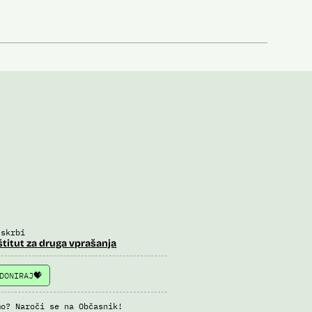
 skrbi
štitut za druga vprašanja
DONIRAJ
mo? Naroči se na Občasnik!