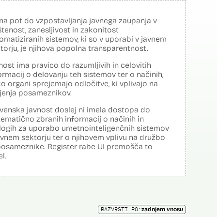
na pot do vzpostavljanja javnega zaupanja v
tenost, zanesljivost in zakonitost
omatiziranih sistemov, ki so v uporabi v javnem
torju, je njihova popolna transparentnost.
nost ima pravico do razumljivih in celovitih
ormacij o delovanju teh sistemov ter o načinih,
o organi sprejemajo odločitve, ki vplivajo na
ljenja posameznikov.
venska javnost doslej ni imela dostopa do
tematično zbranih informacij o načinih in
logih za uporabo umetnointeligenčnih sistemov
avnem sektorju ter o njihovem vplivu na družbo
posameznike. Register rabe UI premošča to
el.
RAZVRSTI PO:
zadnjem vnosu