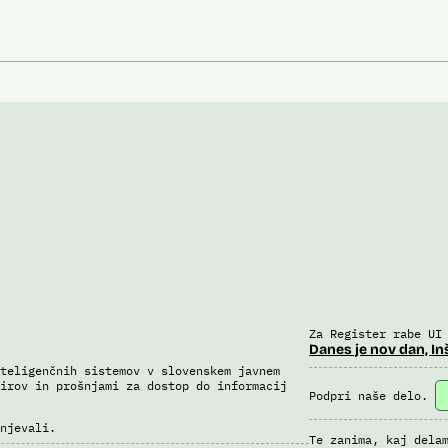
Za Register rabe UI
Danes je nov dan, In
teligenčnih sistemov v slovenskem javnem
irov in prošnjami za dostop do informacij
Podpri naše delo.
njevali.
Te zanima, kaj dela