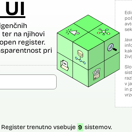
 UI
Edi
poš
avt
igenčnih
sek
ter na njihovi
Jav
open register.
inf
sparentnost pri
kak
živ
Slo
sis
raz
v j
in 
vrz
Register trenutno vsebuje
9
sistemov.