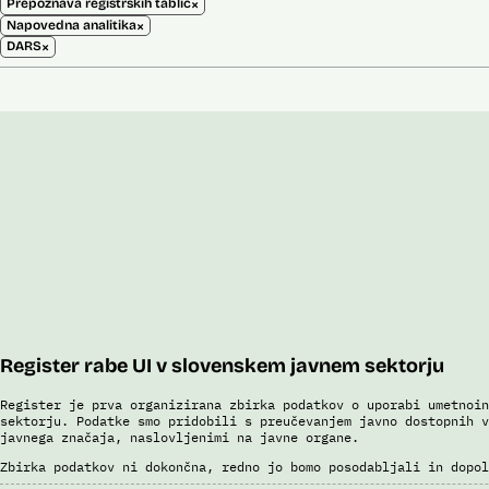
×
Prepoznava registrskih tablic
×
Napovedna analitika
×
DARS
Register rabe UI v slovenskem javnem sektorju
Register je prva organizirana zbirka podatkov o uporabi umetnoin
sektorju. Podatke smo pridobili s preučevanjem javno dostopnih v
javnega značaja, naslovljenimi na javne organe.
Zbirka podatkov ni dokončna, redno jo bomo posodabljali in dopol