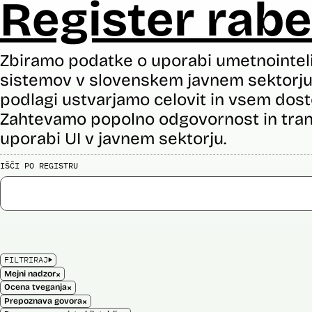
Register rabe
Zbiramo podatke o uporabi umetnointel
sistemov v slovenskem javnem sektorju 
podlagi ustvarjamo celovit in vsem dost
Zahtevamo popolno odgovornost in tran
uporabi UI v javnem sektorju.
IŠČI PO REGISTRU
FILTRIRAJ
×
Mejni nadzor
×
Ocena tveganja
×
Prepoznava govora