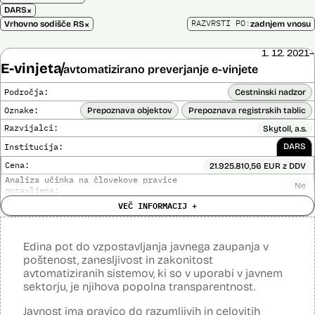
×
DARS
×
RAZVRSTI PO:
Vrhovno sodišče RS
zadnjem vnosu
1. 12. 2021–
E-vinjeta
avtomatizirano preverjanje e-vinjete
Področja:
Cestninski nadzor
Oznake:
Prepoznava objektov
Prepoznava registrskih tablic
Razvijalci:
Skytoll, a.s.
Institucija:
DARS
Cena:
21.925.810,56 EUR z DDV
Analiza učinka na človekove pravice
Ne
opravljena:
VEČ INFORMACIJ +
Analiza učinka na osebne podatke opravljena:
Da
?
Posodobljeno: 3. december 2024
E-vinjeta je sistem plačevanja cestnine za vožnjo po slovenskih
Edina pot do vzpostavljanja javnega zaupanja v
avtocestah z uporabo e-naslova in registrske številke vozila in
poštenost, zanesljivost in zakonitost
nadzora. Za izvajanje cestninskega nadzora upravljavec cest preko
avtomatiziranih sistemov, ki so v uporabi v javnem
kamer na avtocestnem omrežju, na kontrolnih točkah in z vozili
sektorju, je njihova popolna transparentnost.
cestninskega nadzora preverja, ali so potniki kupili e-vinjeto. Sistem
samodejno v realnem času prepoznava registrske tablice, države
registracije vozila, barve, znamke, modele in modelna leta, cestninski
Javnost ima pravico do razumljivih in celovitih