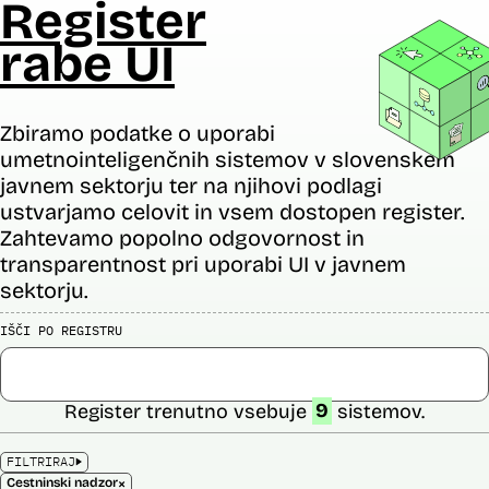
Register
rabe UI
Zbiramo podatke o uporabi
umetnointeligenčnih sistemov v slovenskem
javnem sektorju ter na njihovi podlagi
ustvarjamo celovit in vsem dostopen register.
Zahtevamo popolno odgovornost in
transparentnost pri uporabi UI v javnem
sektorju.
IŠČI PO REGISTRU
Register trenutno vsebuje
9
sistemov.
FILTRIRAJ
×
Cestninski nadzor