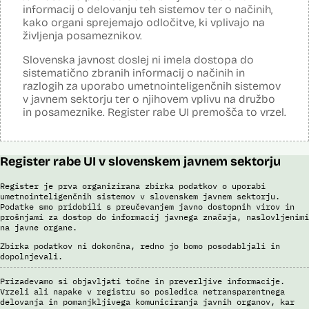
razred in vrste vozil. Prepoznava poteka s pomočjo
informacij o delovanju teh sistemov ter o načinih,
umetnointeligenčnih sistemov optične prepoznave na podlagi
kako organi sprejemajo odločitve, ki vplivajo na
nevronskih mrež.
življenja posameznikov.
Viri:
Slovenska javnost doslej ni imela dostopa do
Dosje javnega naročila
sistematično zbranih informacij o načinih in
Odgovor na zahtevek za informacije javnega značaja
razlogih za uporabo umetnointeligenčnih sistemov
Pogodba za izdelavo sistema E-vinjeta
v javnem sektorju ter o njihovem vplivu na družbo
Ocena učinka na osebne podatke
in posameznike. Register rabe UI premošča to vrzel.
Potek procesa nadzora E-vinjet
Register rabe UI v slovenskem javnem sektorju
Register je prva organizirana zbirka podatkov o uporabi
umetnointeligenčnih sistemov v slovenskem javnem sektorju.
Podatke smo pridobili s preučevanjem javno dostopnih virov in
prošnjami za dostop do informacij javnega značaja, naslovljenimi
na javne organe.
Zbirka podatkov ni dokončna, redno jo bomo posodabljali in
dopolnjevali.
Prizadevamo si objavljati točne in preverljive informacije.
Vrzeli ali napake v registru so posledica netransparentnega
delovanja in pomanjkljivega komuniciranja javnih organov, kar