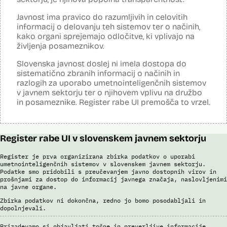
kamer na avtocestnem omrežju, na kontrolnih točkah in z vozili
cestninskega nadzora preverja, ali so potniki kupili e-vinjeto. Sistem
Javnost ima pravico do razumljivih in celovitih
samodejno v realnem času prepoznava registrske tablice, države
informacij o delovanju teh sistemov ter o načinih,
registracije vozila, barve, znamke, modele in modelna leta, cestninski
kako organi sprejemajo odločitve, ki vplivajo na
razred in vrste vozil. Prepoznava poteka s pomočjo
življenja posameznikov.
umetnointeligenčnih sistemov optične prepoznave na podlagi
nevronskih mrež.
Slovenska javnost doslej ni imela dostopa do
sistematično zbranih informacij o načinih in
Viri:
razlogih za uporabo umetnointeligenčnih sistemov
Dosje javnega naročila
v javnem sektorju ter o njihovem vplivu na družbo
Odgovor na zahtevek za informacije javnega značaja
in posameznike. Register rabe UI premošča to vrzel.
Pogodba za izdelavo sistema E-vinjeta
Ocena učinka na osebne podatke
Potek procesa nadzora E-vinjet
Register rabe UI v slovenskem javnem sektorju
Register je prva organizirana zbirka podatkov o uporabi
umetnointeligenčnih sistemov v slovenskem javnem sektorju.
Podatke smo pridobili s preučevanjem javno dostopnih virov in
prošnjami za dostop do informacij javnega značaja, naslovljenimi
na javne organe.
Zbirka podatkov ni dokončna, redno jo bomo posodabljali in
dopolnjevali.
Prizadevamo si objavljati točne in preverljive informacije.