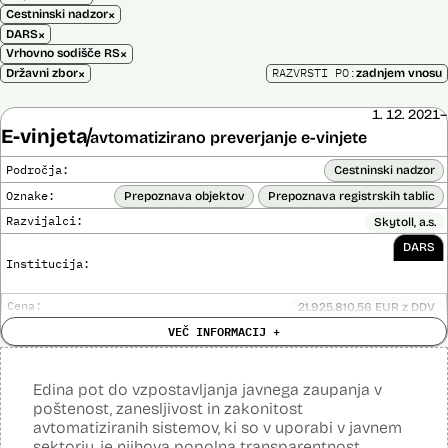
×
Cestninski nadzor
×
DARS
×
Vrhovno sodišče RS
×
RAZVRSTI PO:
Državni zbor
zadnjem vnosu
1. 12. 2021–
E-vinjeta
avtomatizirano preverjanje e-vinjete
Področja:
Cestninski nadzor
Oznake:
Prepoznava objektov
Prepoznava registrskih tablic
Razvijalci:
Skytoll, a.s.
DARS
Institucija:
Cena:
21.925.810,56 EUR z DDV
Analiza učinka na človekove pravice
VEČ INFORMACIJ +
Ne
opravljena:
Analiza učinka na osebne podatke opravljena:
Da
?
Edina pot do vzpostavljanja javnega zaupanja v
Posodobljeno: 3. december 2024
poštenost, zanesljivost in zakonitost
E-vinjeta je sistem plačevanja cestnine za vožnjo po slovenskih
avtomatiziranih sistemov, ki so v uporabi v javnem
avtocestah z uporabo e-naslova in registrske številke vozila in
sektorju, je njihova popolna transparentnost.
nadzora. Za izvajanje cestninskega nadzora upravljavec cest preko