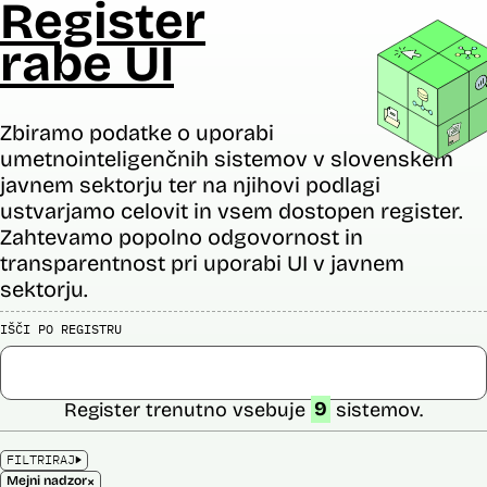
Register
rabe UI
Zbiramo podatke o uporabi
umetnointeligenčnih sistemov v slovenskem
javnem sektorju ter na njihovi podlagi
ustvarjamo celovit in vsem dostopen register.
Zahtevamo popolno odgovornost in
transparentnost pri uporabi UI v javnem
sektorju.
IŠČI PO REGISTRU
Register trenutno vsebuje
9
sistemov.
FILTRIRAJ
×
Mejni nadzor