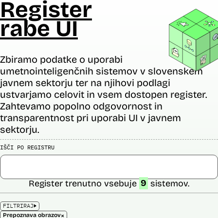
Register
rabe UI
Zbiramo podatke o uporabi
umetnointeligenčnih sistemov v slovenskem
javnem sektorju ter na njihovi podlagi
ustvarjamo celovit in vsem dostopen register.
Zahtevamo popolno odgovornost in
transparentnost pri uporabi UI v javnem
sektorju.
IŠČI PO REGISTRU
Register trenutno vsebuje
9
sistemov.
FILTRIRAJ
×
Prepoznava obrazov