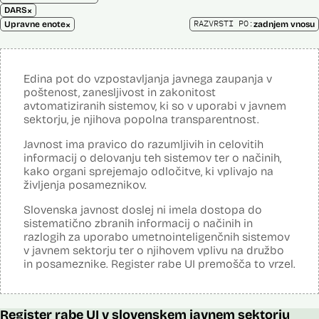
×
DARS
×
RAZVRSTI PO:
Upravne enote
zadnjem vnosu
Edina pot do vzpostavljanja javnega zaupanja v
poštenost, zanesljivost in zakonitost
avtomatiziranih sistemov, ki so v uporabi v javnem
sektorju, je njihova popolna transparentnost.
Javnost ima pravico do razumljivih in celovitih
informacij o delovanju teh sistemov ter o načinih,
kako organi sprejemajo odločitve, ki vplivajo na
življenja posameznikov.
Slovenska javnost doslej ni imela dostopa do
sistematično zbranih informacij o načinih in
razlogih za uporabo umetnointeligenčnih sistemov
v javnem sektorju ter o njihovem vplivu na družbo
in posameznike. Register rabe UI premošča to vrzel.
Register rabe UI v slovenskem javnem sektorju