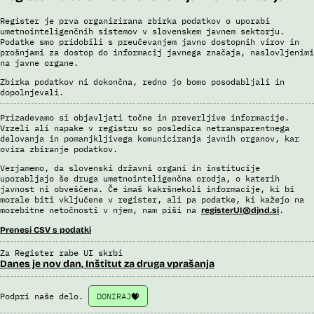
Register je prva organizirana zbirka podatkov o uporabi
umetnointeligenčnih sistemov v slovenskem javnem sektorju.
Podatke smo pridobili s preučevanjem javno dostopnih virov in
prošnjami za dostop do informacij javnega značaja, naslovljenimi
na javne organe.
Zbirka podatkov ni dokončna, redno jo bomo posodabljali in
dopolnjevali.
Prizadevamo si objavljati točne in preverljive informacije.
Vrzeli ali napake v registru so posledica netransparentnega
delovanja in pomanjkljivega komuniciranja javnih organov, kar
ovira zbiranje podatkov.
Verjamemo, da slovenski državni organi in institucije
uporabljajo še druga umetnointeligenčna orodja, o katerih
javnost ni obveščena. Če imaš kakršnekoli informacije, ki bi
morale biti vključene v register, ali pa podatke, ki kažejo na
morebitne netočnosti v njem, nam piši na
.
registerUI@djnd.si
Prenesi CSV s podatki
Za Register rabe UI skrbi
Danes je nov dan, Inštitut za druga vprašanja
Podpri naše delo.
DONIRAJ