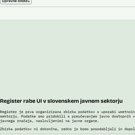
×
Upravne enote
Register rabe UI v slovenskem javnem sektorju
Register je prva organizirana zbirka podatkov o uporabi umetnoin
sektorju. Podatke smo pridobili s preučevanjem javno dostopnih v
javnega značaja, naslovljenimi na javne organe.
Zbirka podatkov ni dokončna, redno jo bomo posodabljali in dopol