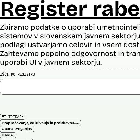
Register rabe
Zbiramo podatke o uporabi umetnointel
sistemov v slovenskem javnem sektorju 
podlagi ustvarjamo celovit in vsem dost
Zahtevamo popolno odgovornost in tran
uporabi UI v javnem sektorju.
IŠČI PO REGISTRU
FILTRIRAJ
×
Preprečevanje, odkrivanje in preiskovanje kaznivih dejanj
×
Ocena tveganja
×
DARS