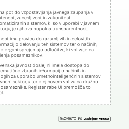
na pot do vzpostavljanja javnega zaupanja v
tenost, zanesljivost in zakonitost
omatiziranih sistemov, ki so v uporabi v javnem
torju, je njihova popolna transparentnost.
nost ima pravico do razumljivih in celovitih
ormacij o delovanju teh sistemov ter o načinih,
o organi sprejemajo odločitve, ki vplivajo na
ljenja posameznikov.
venska javnost doslej ni imela dostopa do
tematično zbranih informacij o načinih in
logih za uporabo umetnointeligenčnih sistemov
avnem sektorju ter o njihovem vplivu na družbo
posameznike. Register rabe UI premošča to
el.
RAZVRSTI PO:
zadnjem vnosu