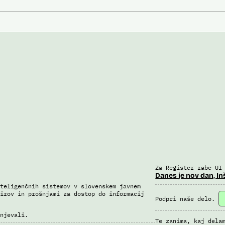
Za Register rabe UI
Danes je nov dan, In
teligenčnih sistemov v slovenskem javnem
irov in prošnjami za dostop do informacij
Podpri naše delo.
njevali.
Te zanima, kaj dela