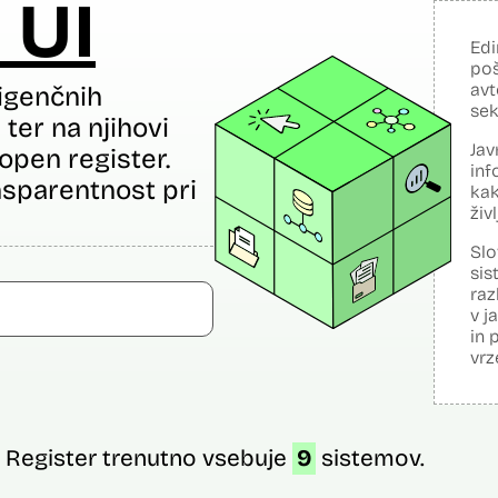
 UI
Edi
poš
avt
igenčnih
sek
ter na njihovi
Jav
open register.
inf
sparentnost pri
kak
živ
Slo
sis
raz
v j
in 
vrz
Register trenutno vsebuje
9
sistemov.