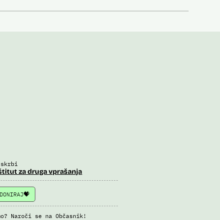
 skrbi
štitut za druga vprašanja
DONIRAJ
mo? Naroči se na Občasnik!