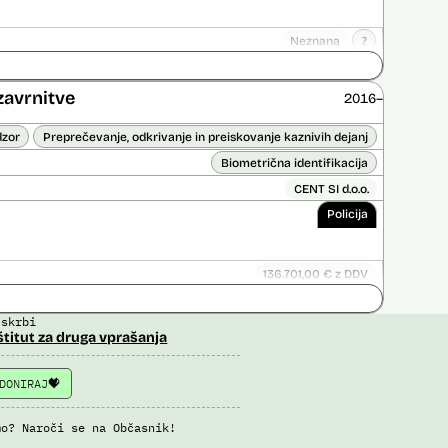
Neznana
?
ice opravljena:
Ne
 opravljena:
Da
?
zavrnitve
2016–
dzor
Preprečevanje, odkrivanje in preiskovanje kaznivih dejanj
Biometrična identifikacija
CENT SI d.o.o.
Policija
136.701,00 € z DDV
ice opravljena:
Ne
 skrbi
 opravljena:
Ne
štitut za druga vprašanja
DONIRAJ
mo? Naroči se na Občasnik!