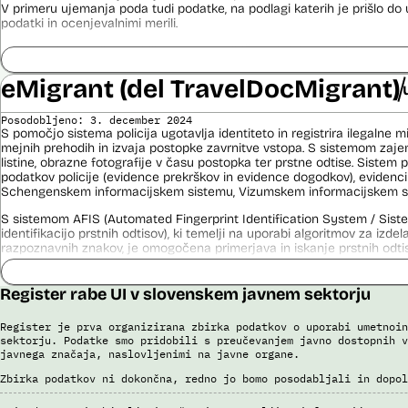
V primeru ujemanja poda tudi podatke, na podlagi katerih je prišlo d
podatki in ocenjevalnimi merili.
Ocenjevalna merila so oblikovana z analitično obdelavo podatkov, pri 
indikatorji tveganja, ki predstavljajo posamezne podatke, za katere je bi
ugotovljeno, da predstavljajo specifične potovalne vzorce storilcev ter
eMigrant (del TravelDocMigrant)
kaznivih dejanj oziroma njihovih žrtev ter zato omogočajo usmerjeno de
pristojnih organov na takšne osebe. Nacionalna enota za informacije o
Posodobljeno: 3. december 2024
utemeljene razloge v posamičnem primeru posreduje podatke potnikov, 
S pomočjo sistema policija ugotavlja identiteto in registrira ilegalne m
oziroma podatke potnikov iz sistema rezervacij letalskih vozovnic ozi
mejnih prehodih in izvaja postopke zavrnitve vstopa. S sistemom zajem
obdelave drugim enotam policije.
listine, obrazne fotografije v času postopka ter prstne odtise. Sistem
podatkov policije (evidence prekrškov in evidence dogodkov), evidenci
Uslužbenci nacionalne enote za informacije o potnikih vsa ujemanja pr
Schengenskem informacijskem sistemu, Vizumskem informacijskem sis
podatkov ter varnostna tveganja posamično pregledajo še z neavtomat
S sistemom AFIS (Automated Fingerprint Identification System / Sist
Sistem uporablja sledeče vire podatkov: Evidenca potnikov, prijavljenih
identifikacijo prstnih odtisov), ki temelji na uporabi algoritmov za izde
iz sistema rezervacij letalskih vozovnic, Evidence policije, Schengen
razpoznavnih znakov, je omogočena primerjava in iskanje prstnih odtis
sistema, Interpola.
Viri:
Viri:
Register rabe UI v slovenskem javnem sektorju
Brošura 60 let informacijsko telekomunikacijskega sistema policije
Brošura 60 let informacijsko telekomunikacijskega sistema policije
Odgovor na zahtevo za dostop do informacij javnega značaja
Odgovor na zahtevek za informacije javnega značaja
Register je prva organizirana zbirka podatkov o uporabi umetnoin
sektorju. Podatke smo pridobili s preučevanjem javno dostopnih v
javnega značaja, naslovljenimi na javne organe.
Zbirka podatkov ni dokončna, redno jo bomo posodabljali in dopol