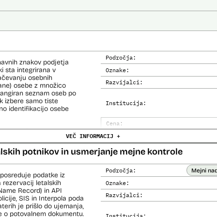
Področja:
navnih znakov podjetja
i sta integrirana v
Oznake:
načevanju osebnih
Razvijalci:
kane) osebe z množico
i rangiran seznam oseb po
 izbere samo tiste
Institucija:
no identifikacijo osebe
Cena:
e (del informacijsko
VEČ INFORMACIJ +
Trajanje licence:
o za primerjavo.
Analiza učinka na človekove prav
alskih potnikov in usmerjanje mejne kontrole
Analiza učinka na osebne podatke
Področja:
Mejni na
 posreduje podatke iz
 rezervacij letalskih
Oznake:
Name Record) in API
Razvijalci:
cije, SIS in Interpola poda
aterih je prišlo do ujemanja,
ke o potovalnem dokumentu.
Institucija: