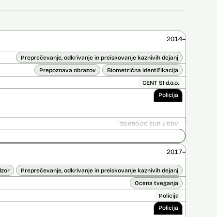
2014–
Preprečevanje, odkrivanje in preiskovanje kaznivih dejanj
Prepoznava obrazov
Biometrična identifikacija
CENT SI d.o.o.
Policija
39.650,00 EUR z DDV
Ni časovno omejena
ice opravljena:
Ne
2017–
 opravljena:
Ne
dzor
Preprečevanje, odkrivanje in preiskovanje kaznivih dejanj
Ocena tveganja
Policija
Policija