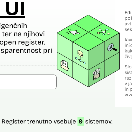
 UI
Edi
poš
avt
igenčnih
sek
ter na njihovi
Jav
open register.
inf
sparentnost pri
kak
živ
Slo
sis
raz
v j
in 
vrz
Register trenutno vsebuje
9
sistemov.