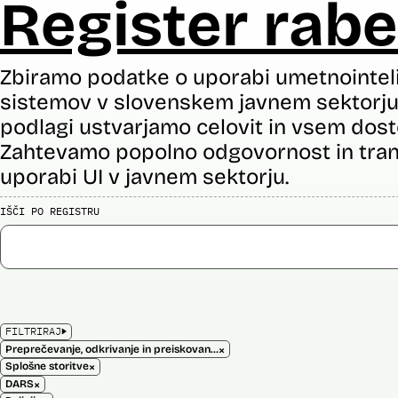
Register rabe
Zbiramo podatke o uporabi umetnointel
sistemov v slovenskem javnem sektorju 
podlagi ustvarjamo celovit in vsem dost
Zahtevamo popolno odgovornost in tran
uporabi UI v javnem sektorju.
IŠČI PO REGISTRU
FILTRIRAJ
×
Preprečevanje, odkrivanje in preiskovanje kaznivih dejanj
×
Splošne storitve
×
DARS