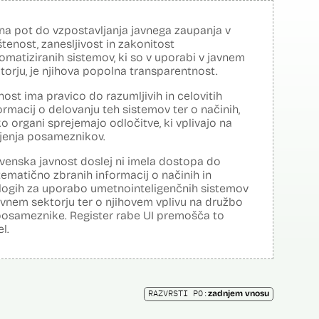
na pot do vzpostavljanja javnega zaupanja v
tenost, zanesljivost in zakonitost
omatiziranih sistemov, ki so v uporabi v javnem
torju, je njihova popolna transparentnost.
nost ima pravico do razumljivih in celovitih
ormacij o delovanju teh sistemov ter o načinih,
o organi sprejemajo odločitve, ki vplivajo na
ljenja posameznikov.
venska javnost doslej ni imela dostopa do
tematično zbranih informacij o načinih in
logih za uporabo umetnointeligenčnih sistemov
avnem sektorju ter o njihovem vplivu na družbo
posameznike. Register rabe UI premošča to
el.
RAZVRSTI PO:
zadnjem vnosu