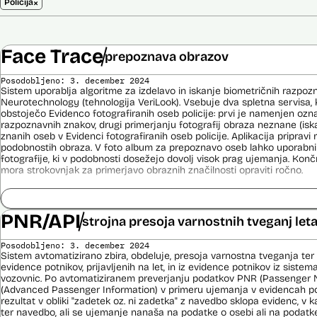
×
Policija
Face Trace
prepoznava obrazov
Posodobljeno: 3. december 2024
Sistem uporablja algoritme za izdelavo in iskanje biometričnih razpoz
Neurotechnology (tehnologija VeriLook). Vsebuje dva spletna servisa, k
obstoječo Evidenco fotografiranih oseb policije: prvi je namenjen oz
razpoznavnih znakov, drugi primerjanju fotografij obraza neznane (is
znanih oseb v Evidenci fotografiranih oseb policije. Aplikacija priprav
podobnostih obraza. V foto album za prepoznavo oseb lahko uporabnik
fotografije, ki v podobnosti dosežejo dovolj visok prag ujemanja. Konč
mora strokovnjak za primerjavo obraznih značilnosti opraviti ročno.
Sistem uporablja sledeče podatke: Evidenca fotografiranih oseb policij
telekomunikacijskega sistema policije (ITSP)), neznano slikovno gradiv
PNR/API
strojna presoja varnostnih tveganj let
Viri:
Brošura 60 let informacijsko telekomunikacijskega sistema policije
Posodobljeno: 3. december 2024
Spletno mesto podjetja Neurotechnology, podstran VeriLook
Sistem avtomatizirano zbira, obdeluje, presoja varnostna tveganja ter
evidence potnikov, prijavljenih na let, in iz evidence potnikov iz sistema
Poročilo Automating Society report 2020 za Slovenijo
vozovnic. Po avtomatiziranem preverjanju podatkov PNR (Passenger 
Odgovor na zahtevo za dostop do informacij javnega značaja
(Advanced Passenger Information) v primeru ujemanja v evidencah poli
Dokument Povabilo k oddaji ponudbe
rezultat v obliki "zadetek oz. ni zadetka" z navedbo sklopa evidenc, v k
Dokument Obvestilo o oddaji naročila
ter navedbo, ali se ujemanje nanaša na podatke o osebi ali na podat