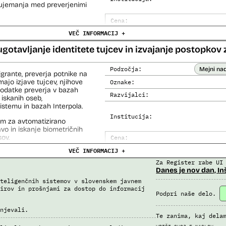
o ujemanja med preverjenimi
Cena:
čemer se oblikujejo
VEČ INFORMACIJ +
Analiza učinka na človekove prav
lo pri analitični obdelavi
orističnih in drugih hudih
Analiza učinka na osebne podatke
ugotavljanje identitete tujcev in izvajanje postopkov 
lo policije in drugih
 potnikih lahko glede na
prijavljenih na let,
Področja:
Mejni na
igrante, preverja potnike na
roma rezultate njihove
ajo izjave tujcev, njihove
Oznake:
 podatke preverja v bazah
Razvijalci:
 iskanih oseb,
i avtomatizirani obdelavi
temu in bazah Interpola.
iziranimi sredstvi.
Institucija:
em za avtomatizirano
 na let, Evidenca potnikov
lavo in iskanje biometričnih
skega informacijskega
ov.
Cena:
VEČ INFORMACIJ +
Analiza učinka na človekove prav
Za Register rabe UI
Analiza učinka na osebne podatke
Danes je nov dan, In
teligenčnih sistemov v slovenskem javnem
irov in prošnjami za dostop do informacij
Podpri naše delo.
njevali.
Te zanima, kaj dela