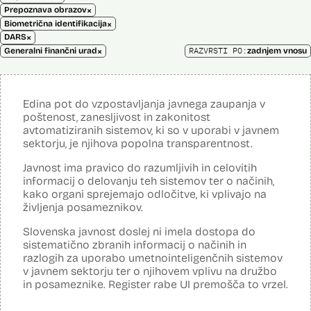
×
Prepoznava obrazov
×
Biometrična identifikacija
×
DARS
×
RAZVRSTI PO:
Generalni finančni urad
zadnjem vnosu
Edina pot do vzpostavljanja javnega zaupanja v
poštenost, zanesljivost in zakonitost
avtomatiziranih sistemov, ki so v uporabi v javnem
sektorju, je njihova popolna transparentnost.
Javnost ima pravico do razumljivih in celovitih
informacij o delovanju teh sistemov ter o načinih,
kako organi sprejemajo odločitve, ki vplivajo na
življenja posameznikov.
Slovenska javnost doslej ni imela dostopa do
sistematično zbranih informacij o načinih in
razlogih za uporabo umetnointeligenčnih sistemov
v javnem sektorju ter o njihovem vplivu na družbo
in posameznike. Register rabe UI premošča to vrzel.