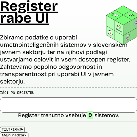
Register
rabe UI
Zbiramo podatke o uporabi
umetnointeligenčnih sistemov v slovenskem
javnem sektorju ter na njihovi podlagi
ustvarjamo celovit in vsem dostopen register.
Zahtevamo popolno odgovornost in
transparentnost pri uporabi UI v javnem
sektorju.
IŠČI PO REGISTRU
Register trenutno vsebuje
9
sistemov.
FILTRIRAJ
×
Mejni nadzor