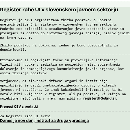
Register rabe UI v slovenskem javnem sektorju
Register je prva organizirana zbirka podatkov o uporabi
umetnointeligenčnih sistemov v slovenskem javnem sektorju.
Podatke smo pridobili s preučevanjem javno dostopnih virov in
prošnjami za dostop do informacij javnega značaja, naslovljenimi
na javne organe.
Zbirka podatkov ni dokončna, redno jo bomo posodabljali in
dopolnjevali.
Prizadevamo si objavljati točne in preverljive informacije.
Vrzeli ali napake v registru so posledica netransparentnega
delovanja in pomanjkljivega komuniciranja javnih organov, kar
ovira zbiranje podatkov.
Verjamemo, da slovenski državni organi in institucije
uporabljajo še druga umetnointeligenčna orodja, o katerih
javnost ni obveščena. Če imaš kakršnekoli informacije, ki bi
morale biti vključene v register, ali pa podatke, ki kažejo na
morebitne netočnosti v njem, nam piši na
.
registerUI@djnd.si
Prenesi CSV s podatki
Za Register rabe UI skrbi
Danes je nov dan, Inštitut za druga vprašanja