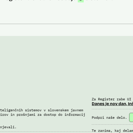
Za Register rabe UI
Danes je nov dan, In
teligenčnih sistemov v slovenskem javnem
irov in prošnjami za dostop do informacij
Podpri naše delo.
njevali.
Te zanima, kaj dela