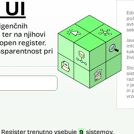
 UI
Edi
poš
avt
igenčnih
sek
ter na njihovi
Jav
open register.
inf
sparentnost pri
kak
živ
Slo
sis
raz
v j
in 
vrz
Register trenutno vsebuje
9
sistemov.