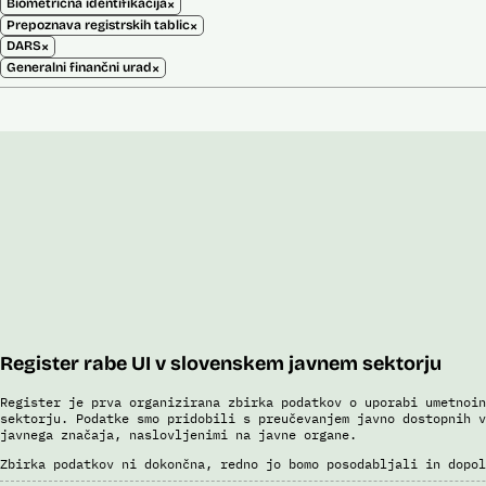
×
Biometrična identifikacija
×
Prepoznava registrskih tablic
×
DARS
×
Generalni finančni urad
Register rabe UI v slovenskem javnem sektorju
Register je prva organizirana zbirka podatkov o uporabi umetnoin
sektorju. Podatke smo pridobili s preučevanjem javno dostopnih v
javnega značaja, naslovljenimi na javne organe.
Zbirka podatkov ni dokončna, redno jo bomo posodabljali in dopol