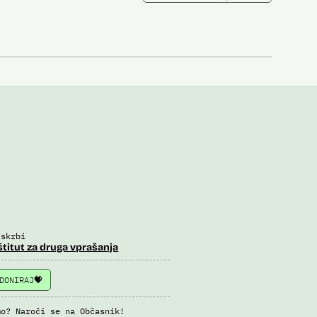
 skrbi
štitut za druga vprašanja
DONIRAJ
mo? Naroči se na Občasnik!