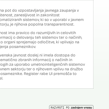
na pot do vzpostavljanja javnega zaupanja v
tenost, zanesljivost in zakonitost
omatiziranih sistemov, ki so v uporabi v javnem
torju, je njihova popolna transparentnost.
nost ima pravico do razumljivih in celovitih
ormacij o delovanju teh sistemov ter o načinih,
o organi sprejemajo odločitve, ki vplivajo na
ljenja posameznikov.
venska javnost doslej ni imela dostopa do
tematično zbranih informacij o načinih in
logih za uporabo umetnointeligenčnih sistemov
avnem sektorju ter o njihovem vplivu na družbo
posameznike. Register rabe UI premošča to
el.
RAZVRSTI PO:
zadnjem vnosu