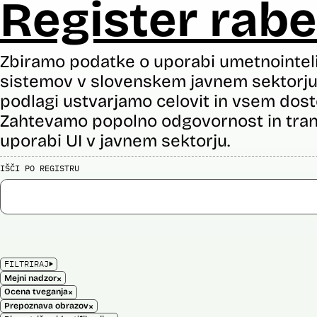
Register rabe
Zbiramo podatke o uporabi umetnointel
sistemov v slovenskem javnem sektorju 
podlagi ustvarjamo celovit in vsem dost
Zahtevamo popolno odgovornost in tran
uporabi UI v javnem sektorju.
IŠČI PO REGISTRU
FILTRIRAJ
×
Mejni nadzor
×
Ocena tveganja
×
Prepoznava obrazov