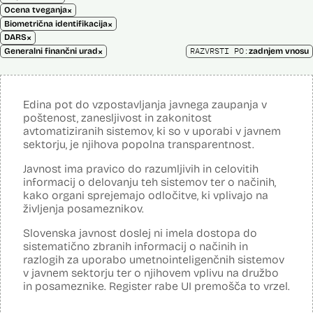
×
Ocena tveganja
×
Biometrična identifikacija
×
DARS
×
RAZVRSTI PO:
Generalni finančni urad
zadnjem vnosu
Edina pot do vzpostavljanja javnega zaupanja v
poštenost, zanesljivost in zakonitost
avtomatiziranih sistemov, ki so v uporabi v javnem
sektorju, je njihova popolna transparentnost.
Javnost ima pravico do razumljivih in celovitih
informacij o delovanju teh sistemov ter o načinih,
kako organi sprejemajo odločitve, ki vplivajo na
življenja posameznikov.
Slovenska javnost doslej ni imela dostopa do
sistematično zbranih informacij o načinih in
razlogih za uporabo umetnointeligenčnih sistemov
v javnem sektorju ter o njihovem vplivu na družbo
in posameznike. Register rabe UI premošča to vrzel.