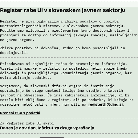
Register rabe UI v slovenskem javnem sektorju
Register je prva organizirana zbirka podatkov o uporabi
umetnointeligenčnih sistemov v slovenskem javnem sektorju.
Podatke smo pridobili s preučevanjem javno dostopnih virov in
prošnjami za dostop do informacij javnega značaja, naslovljenimi
na javne organe.
Zbirka podatkov ni dokončna, redno jo bomo posodabljali in
dopolnjevali.
Prizadevamo si objavljati točne in preverljive informacije.
Vrzeli ali napake v registru so posledica netransparentnega
delovanja in pomanjkljivega komuniciranja javnih organov, kar
ovira zbiranje podatkov.
Verjamemo, da slovenski državni organi in institucije
uporabljajo še druga umetnointeligenčna orodja, o katerih
javnost ni obveščena. Če imaš kakršnekoli informacije, ki bi
morale biti vključene v register, ali pa podatke, ki kažejo na
morebitne netočnosti v njem, nam piši na
.
registerUI@djnd.si
Prenesi CSV s podatki
Za Register rabe UI skrbi
Danes je nov dan, Inštitut za druga vprašanja