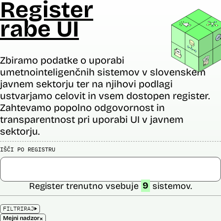
Register
rabe UI
Zbiramo podatke o uporabi
umetnointeligenčnih sistemov v slovenskem
javnem sektorju ter na njihovi podlagi
ustvarjamo celovit in vsem dostopen register.
Zahtevamo popolno odgovornost in
transparentnost pri uporabi UI v javnem
sektorju.
IŠČI PO REGISTRU
Register trenutno vsebuje
9
sistemov.
FILTRIRAJ
×
Mejni nadzor