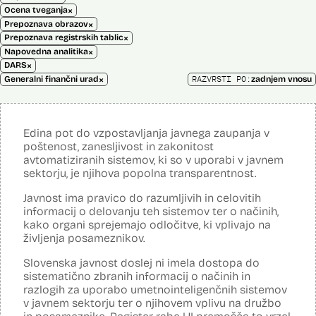
×
Ocena tveganja
×
Prepoznava obrazov
×
Prepoznava registrskih tablic
×
Napovedna analitika
×
DARS
×
RAZVRSTI PO:
Generalni finančni urad
zadnjem vnosu
Edina pot do vzpostavljanja javnega zaupanja v
poštenost, zanesljivost in zakonitost
avtomatiziranih sistemov, ki so v uporabi v javnem
sektorju, je njihova popolna transparentnost.
Javnost ima pravico do razumljivih in celovitih
informacij o delovanju teh sistemov ter o načinih,
kako organi sprejemajo odločitve, ki vplivajo na
življenja posameznikov.
Slovenska javnost doslej ni imela dostopa do
sistematično zbranih informacij o načinih in
razlogih za uporabo umetnointeligenčnih sistemov
v javnem sektorju ter o njihovem vplivu na družbo