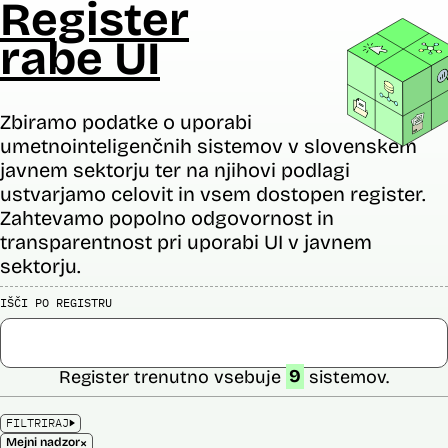
Register
rabe UI
Zbiramo podatke o uporabi
umetnointeligenčnih sistemov v slovenskem
javnem sektorju ter na njihovi podlagi
ustvarjamo celovit in vsem dostopen register.
Zahtevamo popolno odgovornost in
transparentnost pri uporabi UI v javnem
sektorju.
IŠČI PO REGISTRU
Register trenutno vsebuje
9
sistemov.
FILTRIRAJ
×
Mejni nadzor