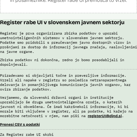
in posameznike. Register rabe UI premošča to vrzel.
Register rabe UI v slovenskem javnem sektorju
Register je prva organizirana zbirka podatkov o uporabi
umetnointeligenčnih sistemov v slovenskem javnem sektorju.
Podatke smo pridobili s preučevanjem javno dostopnih virov in
prošnjami za dostop do informacij javnega značaja, naslovljenimi
na javne organe.
Zbirka podatkov ni dokončna, redno jo bomo posodabljali in
dopolnjevali.
Prizadevamo si objavljati točne in preverljive informacije.
Vrzeli ali napake v registru so posledica netransparentnega
delovanja in pomanjkljivega komuniciranja javnih organov, kar
ovira zbiranje podatkov.
Verjamemo, da slovenski državni organi in institucije
uporabljajo še druga umetnointeligenčna orodja, o katerih
javnost ni obveščena. Če imaš kakršnekoli informacije, ki bi
morale biti vključene v register, ali pa podatke, ki kažejo na
morebitne netočnosti v njem, nam piši na
.
registerUI@djnd.si
Prenesi CSV s podatki
Za Register rabe UI skrbi