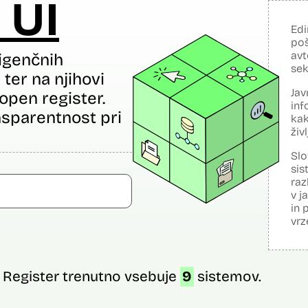
 UI
Edi
poš
avt
igenčnih
sek
ter na njihovi
Jav
open register.
inf
sparentnost pri
kak
živ
Slo
sis
raz
v j
in 
vrz
Register trenutno vsebuje
9
sistemov.