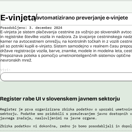
E-vinjeta
avtomatizirano preverjanje e-vinjete
Posodobljeno: 3. december 2024
E-vinjeta je sistem plačevanja cestnine za vožnjo po slovenskih avto
in registrske številke vozila in nadzora. Za izvajanje cestninskega na
kamer na avtocestnem omrežju, na kontrolnih točkah in z vozili cestn
ali so potniki kupili e-vinjeto. Sistem samodejno v realnem času prepoz
države registracije vozila, barve, znamke, modele in modelna leta, cestn
Prepoznava poteka s pomočjo umetnointeligenčnih sistemov optične 
nevronskih mrež.
Viri:
Dosje javnega naročila
Odgovor na zahtevek za informacije javnega značaja
Pogodba za izdelavo sistema E-vinjeta
Ocena učinka na osebne podatke
Register rabe UI v slovenskem javnem sektorju
Potek procesa nadzora E-vinjet
Register je prva organizirana zbirka podatkov o uporabi umetnoin
sektorju. Podatke smo pridobili s preučevanjem javno dostopnih v
javnega značaja, naslovljenimi na javne organe.
Zbirka podatkov ni dokončna, redno jo bomo posodabljali in dopol