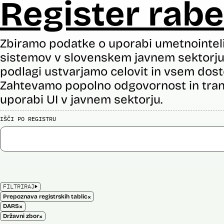
Register rabe
Zbiramo podatke o uporabi umetnointel
sistemov v slovenskem javnem sektorju 
podlagi ustvarjamo celovit in vsem dost
Zahtevamo popolno odgovornost in tran
uporabi UI v javnem sektorju.
IŠČI PO REGISTRU
FILTRIRAJ
×
Prepoznava registrskih tablic
×
DARS
×
Državni zbor