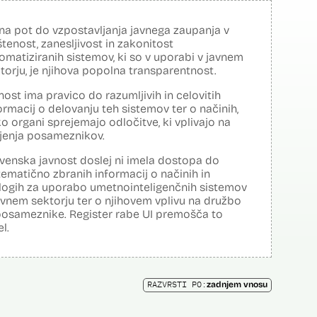
na pot do vzpostavljanja javnega zaupanja v
tenost, zanesljivost in zakonitost
omatiziranih sistemov, ki so v uporabi v javnem
torju, je njihova popolna transparentnost.
nost ima pravico do razumljivih in celovitih
ormacij o delovanju teh sistemov ter o načinih,
o organi sprejemajo odločitve, ki vplivajo na
ljenja posameznikov.
venska javnost doslej ni imela dostopa do
tematično zbranih informacij o načinih in
logih za uporabo umetnointeligenčnih sistemov
avnem sektorju ter o njihovem vplivu na družbo
posameznike. Register rabe UI premošča to
el.
RAZVRSTI PO:
zadnjem vnosu