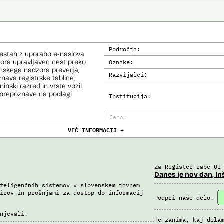
Področja:
cestah z uporabo e-naslova
dzora upravljavec cest preko
Oznake:
inskega nadzora preverja,
Razvijalci:
nava registrske tablice,
inski razred in vrste vozil.
prepoznave na podlagi
Institucija:
Cena:
VEČ INFORMACIJ +
Analiza učinka na človekove prav
Analiza učinka na osebne podatke
Za Register rabe UI
Danes je nov dan, In
teligenčnih sistemov v slovenskem javnem
irov in prošnjami za dostop do informacij
Podpri naše delo.
njevali.
Te zanima, kaj dela