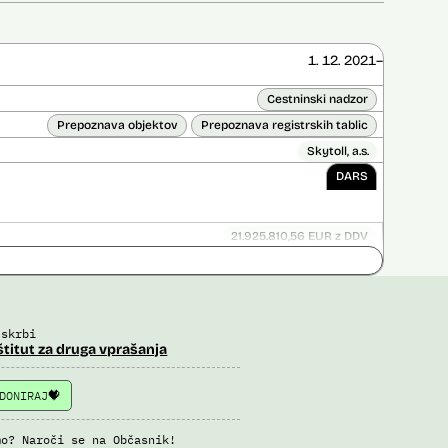
1. 12. 2021–
Cestninski nadzor
Prepoznava objektov
Prepoznava registrskih tablic
Skytoll, a.s.
DARS
21.925.810,56 EUR z DDV
ice opravljena:
Ne
 opravljena:
Da
?
 skrbi
štitut za druga vprašanja
DONIRAJ
mo? Naroči se na Občasnik!