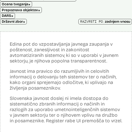
×
Ocena tveganja
×
Prepoznava objektov
×
DARS
×
RAZVRSTI PO:
Državni zbor
zadnjem vnosu
Edina pot do vzpostavljanja javnega zaupanja v
poštenost, zanesljivost in zakonitost
avtomatiziranih sistemov, ki so v uporabi v javnem
sektorju, je njihova popolna transparentnost.
Javnost ima pravico do razumljivih in celovitih
informacij o delovanju teh sistemov ter o načinih,
kako organi sprejemajo odločitve, ki vplivajo na
življenja posameznikov.
Slovenska javnost doslej ni imela dostopa do
sistematično zbranih informacij o načinih in
razlogih za uporabo umetnointeligenčnih sistemov
v javnem sektorju ter o njihovem vplivu na družbo
in posameznike. Register rabe UI premošča to vrzel.