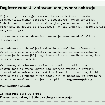
Register rabe UI v slovenskem javnem sektorju
Register je prva organizirana zbirka podatkov o uporabi
umetnointeligenčnih sistemov v slovenskem javnem sektorju.
Podatke smo pridobili s preučevanjem javno dostopnih virov in
prošnjami za dostop do informacij javnega značaja, naslovljenimi
na javne organe.
Zbirka podatkov ni dokončna, redno jo bomo posodabljali in
dopolnjevali.
Prizadevamo si objavljati točne in preverljive informacije.
Vrzeli ali napake v registru so posledica netransparentnega
delovanja in pomanjkljivega komuniciranja javnih organov, kar
ovira zbiranje podatkov.
Verjamemo, da slovenski državni organi in institucije
uporabljajo še druga umetnointeligenčna orodja, o katerih
javnost ni obveščena. Če imaš kakršnekoli informacije, ki bi
morale biti vključene v register, ali pa podatke, ki kažejo na
morebitne netočnosti v njem, nam piši na
.
registerUI@djnd.si
Prenesi CSV s podatki
Za Register rabe UI skrbi
Danes je nov dan, Inštitut za druga vprašanja