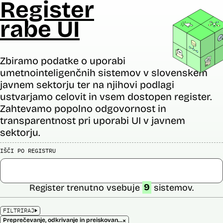
Register
rabe UI
Zbiramo podatke o uporabi
umetnointeligenčnih sistemov v slovenskem
javnem sektorju ter na njihovi podlagi
ustvarjamo celovit in vsem dostopen register.
Zahtevamo popolno odgovornost in
transparentnost pri uporabi UI v javnem
sektorju.
IŠČI PO REGISTRU
Register trenutno vsebuje
9
sistemov.
FILTRIRAJ
×
Preprečevanje, odkrivanje in preiskovanje kaznivih dejanj