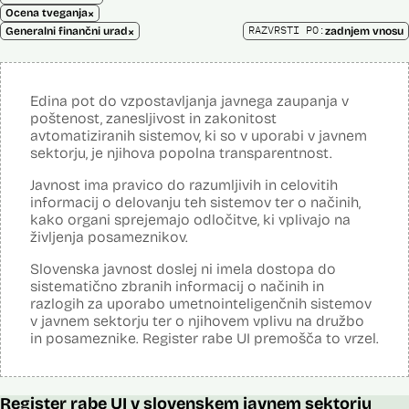
×
Ocena tveganja
×
RAZVRSTI PO:
Generalni finančni urad
zadnjem vnosu
Edina pot do vzpostavljanja javnega zaupanja v
poštenost, zanesljivost in zakonitost
avtomatiziranih sistemov, ki so v uporabi v javnem
sektorju, je njihova popolna transparentnost.
Javnost ima pravico do razumljivih in celovitih
informacij o delovanju teh sistemov ter o načinih,
kako organi sprejemajo odločitve, ki vplivajo na
življenja posameznikov.
Slovenska javnost doslej ni imela dostopa do
sistematično zbranih informacij o načinih in
razlogih za uporabo umetnointeligenčnih sistemov
v javnem sektorju ter o njihovem vplivu na družbo
in posameznike. Register rabe UI premošča to vrzel.
Register rabe UI v slovenskem javnem sektorju