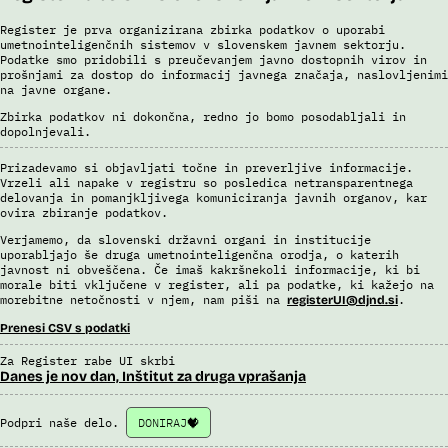
Register je prva organizirana zbirka podatkov o uporabi
umetnointeligenčnih sistemov v slovenskem javnem sektorju.
Podatke smo pridobili s preučevanjem javno dostopnih virov in
prošnjami za dostop do informacij javnega značaja, naslovljenimi
na javne organe.
Zbirka podatkov ni dokončna, redno jo bomo posodabljali in
dopolnjevali.
Prizadevamo si objavljati točne in preverljive informacije.
Vrzeli ali napake v registru so posledica netransparentnega
delovanja in pomanjkljivega komuniciranja javnih organov, kar
ovira zbiranje podatkov.
Verjamemo, da slovenski državni organi in institucije
uporabljajo še druga umetnointeligenčna orodja, o katerih
javnost ni obveščena. Če imaš kakršnekoli informacije, ki bi
morale biti vključene v register, ali pa podatke, ki kažejo na
morebitne netočnosti v njem, nam piši na
.
registerUI@djnd.si
Prenesi CSV s podatki
Za Register rabe UI skrbi
Danes je nov dan, Inštitut za druga vprašanja
Podpri naše delo.
DONIRAJ