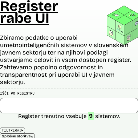
Register
rabe UI
Zbiramo podatke o uporabi
umetnointeligenčnih sistemov v slovenskem
javnem sektorju ter na njihovi podlagi
ustvarjamo celovit in vsem dostopen register.
Zahtevamo popolno odgovornost in
transparentnost pri uporabi UI v javnem
sektorju.
IŠČI PO REGISTRU
Register trenutno vsebuje
9
sistemov.
FILTRIRAJ
×
Splošne storitve