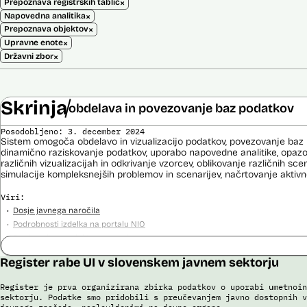
×
Prepoznava registrskih tablic
×
Napovedna analitika
×
Prepoznava objektov
×
Upravne enote
×
Državni zbor
Skrinja
obdelava in povezovanje baz podatkov
Posodobljeno: 3. december 2024
Sistem omogoča obdelavo in vizualizacijo podatkov, povezovanje baz p
dinamično raziskovanje podatkov, uporabo napovedne analitike, opaz
različnih vizualizacijah in odkrivanje vzorcev, oblikovanje različnih sce
simulacije kompleksnejših problemov in scenarijev, načrtovanje aktivno
Viri:
Dosje javnega naročila
Podrobnosti izdelka na portalu NIO
Predstavitev projekta na gov.si
Predstavitev projekta na portalu OECD OPSI
Register rabe UI v slovenskem javnem sektorju
Odgovor na zahtevo za dostop do informacij javnega značaja
Tehnične specifikacije iz razpisne dokumentacije
Register je prva organizirana zbirka podatkov o uporabi umetnoin
Promocijska zloženka Skrinja 2.0
sektorju. Podatke smo pridobili s preučevanjem javno dostopnih v
Ocena učinka na osebne podatke