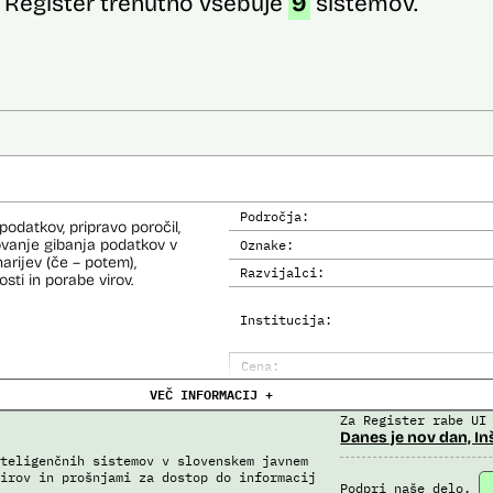
Register trenutno vsebuje
9
sistemov.
Področja:
odatkov, pripravo poročil,
ovanje gibanja podatkov v
Oznake:
narijev (če – potem),
Razvijalci:
sti in porabe virov.
Institucija:
Cena:
VEČ INFORMACIJ +
Analiza učinka na človekove prav
Za Register rabe UI
Analiza učinka na osebne podatke
Danes je nov dan, In
teligenčnih sistemov v slovenskem javnem
irov in prošnjami za dostop do informacij
Podpri naše delo.