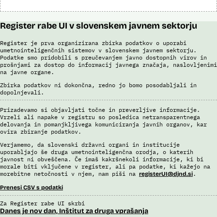
Register rabe UI v slovenskem javnem sektorju
Register je prva organizirana zbirka podatkov o uporabi
umetnointeligenčnih sistemov v slovenskem javnem sektorju.
Podatke smo pridobili s preučevanjem javno dostopnih virov in
prošnjami za dostop do informacij javnega značaja, naslovljenimi
na javne organe.
Zbirka podatkov ni dokončna, redno jo bomo posodabljali in
dopolnjevali.
Prizadevamo si objavljati točne in preverljive informacije.
Vrzeli ali napake v registru so posledica netransparentnega
delovanja in pomanjkljivega komuniciranja javnih organov, kar
ovira zbiranje podatkov.
Verjamemo, da slovenski državni organi in institucije
uporabljajo še druga umetnointeligenčna orodja, o katerih
javnost ni obveščena. Če imaš kakršnekoli informacije, ki bi
morale biti vključene v register, ali pa podatke, ki kažejo na
morebitne netočnosti v njem, nam piši na
.
registerUI@djnd.si
Prenesi CSV s podatki
Za Register rabe UI skrbi
Danes je nov dan, Inštitut za druga vprašanja