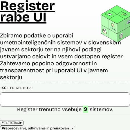
Register
rabe UI
Zbiramo podatke o uporabi
umetnointeligenčnih sistemov v slovenskem
javnem sektorju ter na njihovi podlagi
ustvarjamo celovit in vsem dostopen register.
Zahtevamo popolno odgovornost in
transparentnost pri uporabi UI v javnem
sektorju.
IŠČI PO REGISTRU
Register trenutno vsebuje
9
sistemov.
FILTRIRAJ
×
Preprečevanje, odkrivanje in preiskovanje kaznivih dejanj