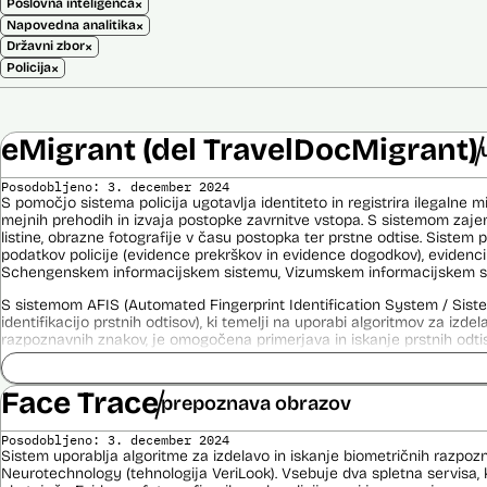
×
Poslovna inteligenca
×
Napovedna analitika
×
Državni zbor
×
Policija
eMigrant (del TravelDocMigrant)
Posodobljeno: 3. december 2024
S pomočjo sistema policija ugotavlja identiteto in registrira ilegalne m
mejnih prehodih in izvaja postopke zavrnitve vstopa. S sistemom zajem
listine, obrazne fotografije v času postopka ter prstne odtise. Sistem
podatkov policije (evidence prekrškov in evidence dogodkov), evidenci
Schengenskem informacijskem sistemu, Vizumskem informacijskem sis
S sistemom AFIS (Automated Fingerprint Identification System / Sist
identifikacijo prstnih odtisov), ki temelji na uporabi algoritmov za izde
razpoznavnih znakov, je omogočena primerjava in iskanje prstnih odtis
Viri:
Face Trace
Brošura 60 let informacijsko telekomunikacijskega sistema policije
prepoznava obrazov
Odgovor na zahtevo za dostop do informacij javnega značaja
Posodobljeno: 3. december 2024
Sistem uporablja algoritme za izdelavo in iskanje biometričnih razpoz
Neurotechnology (tehnologija VeriLook). Vsebuje dva spletna servisa, k