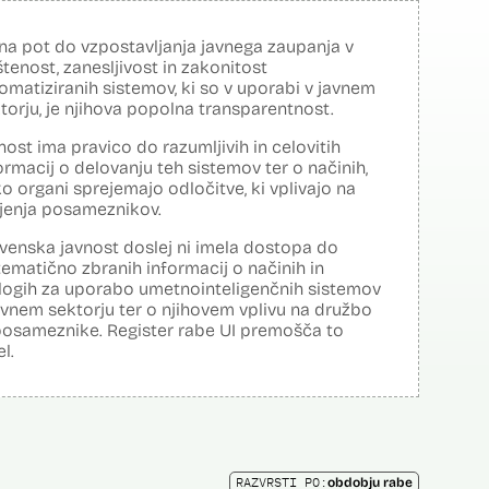
na pot do vzpostavljanja javnega zaupanja v
tenost, zanesljivost in zakonitost
omatiziranih sistemov, ki so v uporabi v javnem
torju, je njihova popolna transparentnost.
nost ima pravico do razumljivih in celovitih
ormacij o delovanju teh sistemov ter o načinih,
o organi sprejemajo odločitve, ki vplivajo na
ljenja posameznikov.
venska javnost doslej ni imela dostopa do
tematično zbranih informacij o načinih in
logih za uporabo umetnointeligenčnih sistemov
avnem sektorju ter o njihovem vplivu na družbo
posameznike. Register rabe UI premošča to
el.
RAZVRSTI PO:
obdobju rabe