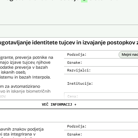
ugotavljanje identitete tujcev in izvajanje postopkov 
Področja:
Mejni na
igrante, preverja potnike na
ajo izjave tujcev, njihove
Oznake:
 podatke preverja v bazah
Razvijalci:
 iskanih oseb,
temu in bazah Interpola.
Institucija:
em za avtomatizirano
lavo in iskanje biometričnih
ov.
Cena:
VEČ INFORMACIJ +
Analiza učinka na človekove prav
Analiza učinka na osebne podatke
Področja:
navnih znakov podjetja
i sta integrirana v
Oznake: