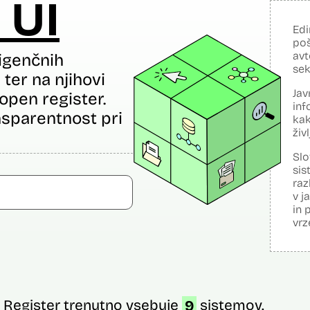
 UI
Edi
poš
avt
igenčnih
sek
ter na njihovi
Jav
open register.
inf
sparentnost pri
kak
živ
Slo
sis
raz
v j
in 
vrz
Register trenutno vsebuje
9
sistemov.