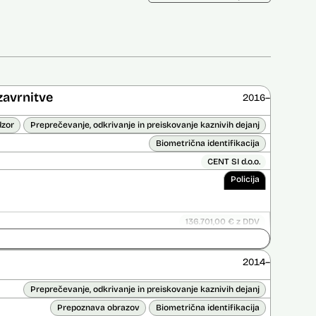
zavrnitve
2016–
dzor
Preprečevanje, odkrivanje in preiskovanje kaznivih dejanj
Biometrična identifikacija
CENT SI d.o.o.
Policija
136.701,00 € z DDV
ice opravljena:
Ne
 opravljena:
Ne
2014–
Preprečevanje, odkrivanje in preiskovanje kaznivih dejanj
Prepoznava obrazov
Biometrična identifikacija