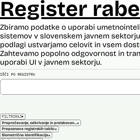
Register rabe
Zbiramo podatke o uporabi umetnointel
sistemov v slovenskem javnem sektorju 
podlagi ustvarjamo celovit in vsem dost
Zahtevamo popolno odgovornost in tran
uporabi UI v javnem sektorju.
IŠČI PO REGISTRU
FILTRIRAJ
×
Preprečevanje, odkrivanje in preiskovanje kaznivih dejanj
×
Prepoznava registrskih tablic
×
Biometrična identifikacija