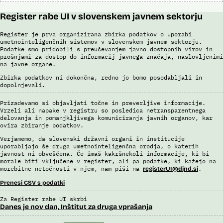
Register rabe UI v slovenskem javnem sektorju
Register je prva organizirana zbirka podatkov o uporabi
umetnointeligenčnih sistemov v slovenskem javnem sektorju.
Podatke smo pridobili s preučevanjem javno dostopnih virov in
prošnjami za dostop do informacij javnega značaja, naslovljenimi
na javne organe.
Zbirka podatkov ni dokončna, redno jo bomo posodabljali in
dopolnjevali.
Prizadevamo si objavljati točne in preverljive informacije.
Vrzeli ali napake v registru so posledica netransparentnega
delovanja in pomanjkljivega komuniciranja javnih organov, kar
ovira zbiranje podatkov.
Verjamemo, da slovenski državni organi in institucije
uporabljajo še druga umetnointeligenčna orodja, o katerih
javnost ni obveščena. Če imaš kakršnekoli informacije, ki bi
morale biti vključene v register, ali pa podatke, ki kažejo na
morebitne netočnosti v njem, nam piši na
.
registerUI@djnd.si
Prenesi CSV s podatki
Za Register rabe UI skrbi
Danes je nov dan, Inštitut za druga vprašanja