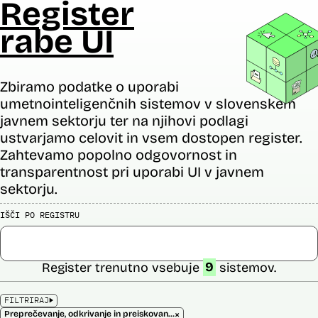
Register
rabe UI
Zbiramo podatke o uporabi
umetnointeligenčnih sistemov v slovenskem
javnem sektorju ter na njihovi podlagi
ustvarjamo celovit in vsem dostopen register.
Zahtevamo popolno odgovornost in
transparentnost pri uporabi UI v javnem
sektorju.
IŠČI PO REGISTRU
Register trenutno vsebuje
9
sistemov.
FILTRIRAJ
×
Preprečevanje, odkrivanje in preiskovanje kaznivih dejanj