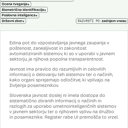
×
Ocena tveganja
×
Biometrična identifikacija
×
Poslovna inteligenca
×
RAZVRSTI PO:
Državni zbor
zadnjem vnosu
Edina pot do vzpostavljanja javnega zaupanja v
poštenost, zanesljivost in zakonitost
avtomatiziranih sistemov, ki so v uporabi v javnem
sektorju, je njihova popolna transparentnost.
Javnost ima pravico do razumljivih in celovitih
informacij o delovanju teh sistemov ter o načinih,
kako organi sprejemajo odločitve, ki vplivajo na
življenja posameznikov.
Slovenska javnost doslej ni imela dostopa do
sistematično zbranih informacij o načinih in
razlogih za uporabo umetnointeligenčnih sistemov
v javnem sektorju ter o njihovem vplivu na družbo
in posameznike. Register rabe UI premošča to vrzel.