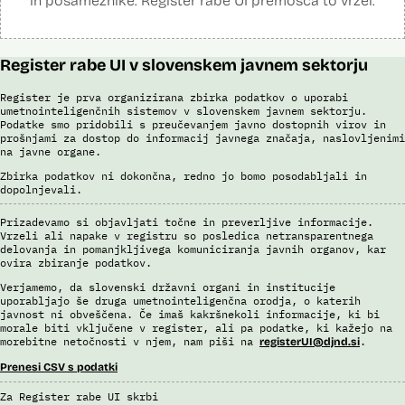
in posameznike. Register rabe UI premošča to vrzel.
Viri:
Brošura 60 let informacijsko telekomunikacijskega sistema policije
Odgovor na zahtevo za dostop do informacij javnega značaja
Register rabe UI v slovenskem javnem sektorju
Register je prva organizirana zbirka podatkov o uporabi
umetnointeligenčnih sistemov v slovenskem javnem sektorju.
Podatke smo pridobili s preučevanjem javno dostopnih virov in
prošnjami za dostop do informacij javnega značaja, naslovljenimi
na javne organe.
Zbirka podatkov ni dokončna, redno jo bomo posodabljali in
dopolnjevali.
Prizadevamo si objavljati točne in preverljive informacije.
Vrzeli ali napake v registru so posledica netransparentnega
delovanja in pomanjkljivega komuniciranja javnih organov, kar
ovira zbiranje podatkov.
Verjamemo, da slovenski državni organi in institucije
uporabljajo še druga umetnointeligenčna orodja, o katerih
javnost ni obveščena. Če imaš kakršnekoli informacije, ki bi
morale biti vključene v register, ali pa podatke, ki kažejo na
morebitne netočnosti v njem, nam piši na
.
registerUI@djnd.si
Prenesi CSV s podatki
Za Register rabe UI skrbi