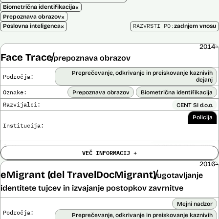
×
Biometrična identifikacija
×
Prepoznava obrazov
×
RAZVRSTI PO:
Poslovna inteligenca
zadnjem vnosu
2014–
Face Trace
prepoznava obrazov
Preprečevanje, odkrivanje in preiskovanje kaznivih
Področja:
dejanj
Oznake:
Prepoznava obrazov
Biometrična identifikacija
Razvijalci:
CENT SI d.o.o.
Policija
Institucija:
Cena:
39.650,00 EUR z DDV
VEČ INFORMACIJ +
Trajanje
Ni časovno omejena
licence:
2016–
Analiza učinka na človekove pravice
eMigrant (del TravelDocMigrant)
ugotavljanje
Ne
opravljena:
identitete tujcev in izvajanje postopkov zavrnitve
Analiza učinka na osebne podatke opravljena:
Ne
Mejni nadzor
Posodobljeno: 3. december 2024
Področja:
Sistem uporablja algoritme za izdelavo in iskanje biometričnih
Preprečevanje, odkrivanje in preiskovanje kaznivih