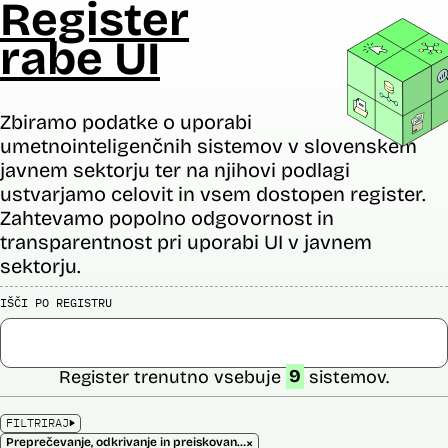
Register
rabe UI
Zbiramo podatke o uporabi
umetnointeligenčnih sistemov v slovenskem
javnem sektorju ter na njihovi podlagi
ustvarjamo celovit in vsem dostopen register.
Zahtevamo popolno odgovornost in
transparentnost pri uporabi UI v javnem
sektorju.
IŠČI PO REGISTRU
Register trenutno vsebuje
9
sistemov.
FILTRIRAJ
×
Preprečevanje, odkrivanje in preiskovanje kaznivih dejanj